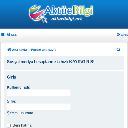
SSS
GIRIŞ
A
Ana sayfa
Forum ana sayfa
r
Sosyal medya hesaplarınızla hızlı KAYIT/GİRİŞ!
a
Giriş
Kullanıcı adı:
Şifre:
Şifremi unuttum
Beni hatırla