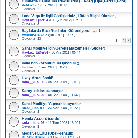
Bunlarda Benim Tasarladıklarım (3 Adet) [Opel,Ferrari,Ford]
Vu5LaT
«
17 Eki 2012 [ 16:32 ]
Cevaplar:
3
Lada Vega ile İlgili Görüşleriniz., Lütfen Bilgisi Olanlar.,
HayLaz_EjDer54
«
09 Şub 2012 [ 07:19 ]
Cevaplar:
3
Sayfalarda Bazı Resimleri Göremiyorum.,.,.!?
EvoSeFa16
«
08 Şub 2012 [ 10:47 ]
Cevaplar:
13
1
2
Sanal Modifiye İçin Gerekli Malzemeler (Sticker)
HayLaz_EjDer54
«
05 Ara 2011 [ 05:44 ]
Cevaplar:
3
Valla ben kazanırım bu ıphonuu ;)
liselikız
«
03 Ara 2009 [ 16:26 ]
Cevaplar:
1
Uzay Aracı Sanki!
tarla__kusu93
«
08 Kas 2009 [ 02:01 ]
Saray odaları sanmayın
tarla__kusu93
«
08 Kas 2009 [ 01:56 ]
Sanal Modifiye Yapmak isteyenler
ßlack_HeaRtY
«
23 Mar 2009 [ 16:22 ]
Cevaplar:
1
Honda Accord içerde
tarla__kusu93
«
11 Tem 2008 [ 16:00 ]
Cevaplar:
1
ModifiyeCLUB (Opel-Renault)
BLACK STAIN
«
03 Mar 2008 [ 23:37 ]