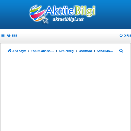
SSS
GIRIŞ
A
Ana sayfa
Forum ana sayfa
AktüelBilgi
Otomobil
Sanal Modifiye
r
a