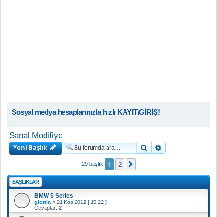
Sosyal medya hesaplarınızla hızlı KAYIT/GİRİŞ!
Sanal Modifiye
Yeni Başlık
Ara
Gelişmiş arama
1
2
Sonraki
29 başlık
BAŞLIKLAR
BMW 5 Series
glorria
«
21 Kas 2012 [ 15:22 ]
Cevaplar:
2