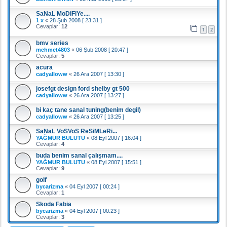
SaNaL MoDiFiYe....
1 x
«
28 Şub 2008 [ 23:31 ]
Cevaplar:
12
1
2
bmv series
mehmet4803
«
06 Şub 2008 [ 20:47 ]
Cevaplar:
5
acura
cadyalloww
«
26 Ara 2007 [ 13:30 ]
josefgt design ford shelby gt 500
cadyalloww
«
26 Ara 2007 [ 13:27 ]
bi kaç tane sanal tuning(benim degil)
cadyalloww
«
26 Ara 2007 [ 13:25 ]
SaNaL VoSVoS ReSiMLeRi...
YAĞMUR BULUTU
«
08 Eyl 2007 [ 16:04 ]
Cevaplar:
4
buda benim sanal çalışmam....
YAĞMUR BULUTU
«
08 Eyl 2007 [ 15:51 ]
Cevaplar:
9
golf
bycarizma
«
04 Eyl 2007 [ 00:24 ]
Cevaplar:
1
Skoda Fabia
bycarizma
«
04 Eyl 2007 [ 00:23 ]
Cevaplar:
3