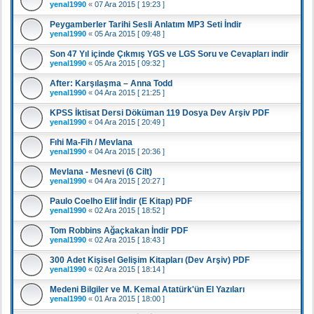
yenal1990
«
07 Ara 2015 [ 19:23 ]
Peygamberler Tarihi Sesli Anlatım MP3 Seti İndir
yenal1990
«
05 Ara 2015 [ 09:48 ]
Son 47 Yıl içinde Çıkmış YGS ve LGS Soru ve Cevapları indir
yenal1990
«
05 Ara 2015 [ 09:32 ]
After: Karşılaşma – Anna Todd
yenal1990
«
04 Ara 2015 [ 21:25 ]
KPSS İktisat Dersi Döküman 119 Dosya Dev Arşiv PDF
yenal1990
«
04 Ara 2015 [ 20:49 ]
Fıhi Ma-Fih / Mevlana
yenal1990
«
04 Ara 2015 [ 20:36 ]
Mevlana - Mesnevi (6 Cilt)
yenal1990
«
04 Ara 2015 [ 20:27 ]
Paulo Coelho Elif İndir (E Kitap) PDF
yenal1990
«
02 Ara 2015 [ 18:52 ]
Tom Robbins Ağaçkakan İndir PDF
yenal1990
«
02 Ara 2015 [ 18:43 ]
300 Adet Kişisel Gelişim Kitapları (Dev Arşiv) PDF
yenal1990
«
02 Ara 2015 [ 18:14 ]
Medeni Bilgiler ve M. Kemal Atatürk'ün El Yazıları
yenal1990
«
01 Ara 2015 [ 18:00 ]