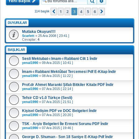
Yeni Başlık
Ara
Gelişmiş arama
1
2
3
4
5
6
Önceki
Sonraki
114 başlık
DUYURULAR
Mutlaka Okuyun!!!!
Scarlett
«
25 Ara 2008 [ 23:41 ]
Cevaplar:
4
BAŞLIKLAR
Sesli Mektubat-ı Imam-ı Rabbani Cilt 1 İndir
yenal1990
«
09 Ara 2015 [ 10:41 ]
İmam-ı Rabbani Mektûbat Tercemesi Pdf E-Kitap İndir
yenal1990
«
08 Ara 2015 [ 11:22 ]
Prof.dr Ahmet Maranki Şifalı Bitkiler Kitabı PDF İndir
yenal1990
«
07 Ara 2015 [ 22:14 ]
Tefsir CD v1.0 Türkçe (Sesli)
yenal1990
«
07 Ara 2015 [ 21:51 ]
Kişisel Gelişim PDF ve DOC Belgeleri İndir
yenal1990
«
07 Ara 2015 [ 20:20 ]
TSK - Arşiv Belgeleri İle Ermeni Sorunu PDF İndir
yenal1990
«
07 Ara 2015 [ 19:46 ]
George D. Shuman - Son 18 Saniye E-Kitap Pdf İndir