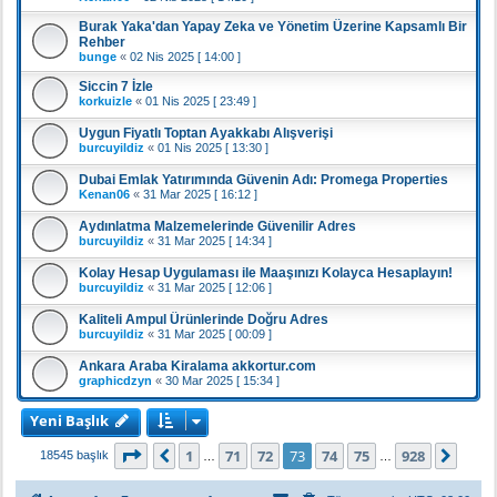
Burak Yaka'dan Yapay Zeka ve Yönetim Üzerine Kapsamlı Bir
Rehber
bunge
«
02 Nis 2025 [ 14:00 ]
Siccin 7 İzle
korkuizle
«
01 Nis 2025 [ 23:49 ]
Uygun Fiyatlı Toptan Ayakkabı Alışverişi
burcuyildiz
«
01 Nis 2025 [ 13:30 ]
Dubai Emlak Yatırımında Güvenin Adı: Promega Properties
Kenan06
«
31 Mar 2025 [ 16:12 ]
Aydınlatma Malzemelerinde Güvenilir Adres
burcuyildiz
«
31 Mar 2025 [ 14:34 ]
Kolay Hesap Uygulaması ile Maaşınızı Kolayca Hesaplayın!
burcuyildiz
«
31 Mar 2025 [ 12:06 ]
Kaliteli Ampul Ürünlerinde Doğru Adres
burcuyildiz
«
31 Mar 2025 [ 00:09 ]
Ankara Araba Kiralama akkortur.com
graphicdzyn
«
30 Mar 2025 [ 15:34 ]
Yeni Başlık
73
. sayfa (Toplam
928
sayfa)
1
71
72
73
74
75
928
Önceki
Sonr
18545 başlık
…
…