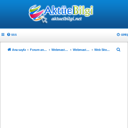
SSS
GIRIŞ
A
Ana sayfa
Forum ana sayfa
Webmaster & Tasarım
Webmasterlar için
Web Sitenizi Tanıtın..!
r
a