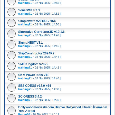
training71
«
02 Nis 2025 [ 14:55 ]
SonarWiz 8.2.3
training71
«
02 Nis 2025 [ 14:52 ]
Simpleware v2018.12 x64
training71
«
02 Nis 2025 [ 14:50 ]
SimActive Correlator3D v10.1.6
training71
«
02 Nis 2025 [ 14:48 ]
SigmaNEST V8.1
training71
«
02 Nis 2025 [ 14:46 ]
ShipConstructor 2024R2
training71
«
02 Nis 2025 [ 14:44 ]
SMT Kingdom v2025
training71
«
02 Nis 2025 [ 14:42 ]
SKM PowerTools v11
training71
«
02 Nis 2025 [ 14:40 ]
SES CDEGS v18.0 x64
training71
«
02 Nis 2025 [ 14:38 ]
SCIGRESS 3.4.2
training71
«
02 Nis 2025 [ 14:36 ]
Bollywoodmoviestv.com Hint ve Bollywood Filmleri İzlemenin
Yeni Adresi
Kenan06
«
02 Nis 2025 [ 14:10 ]