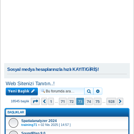
Sosyal medya hesaplarınızla hızlı KAYIT/GİRİŞ!
Web Sitenizi Tanıtın..!
Yeni Başlık
Ara
Gelişmiş arama
73
. sayfa (Toplam
928
sayfa)
1
71
72
73
74
75
928
Önceki
Sonr
18545 başlık
…
…
BAŞLIKLAR
Spatialanalyzer 2024
training71
«
02 Nis 2025 [ 14:57 ]
SoundPlan 9.0