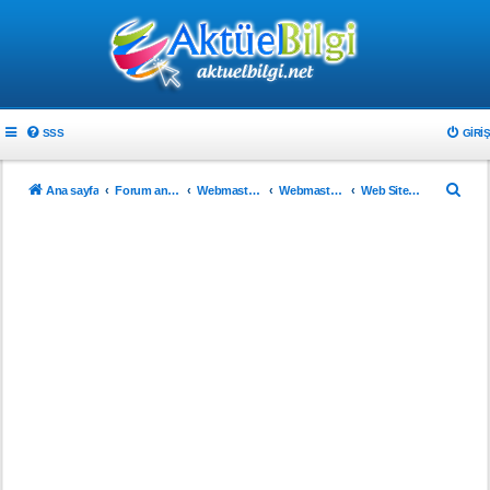
SSS
GIRIŞ
A
Ana sayfa
Forum ana sayfa
Webmaster & Tasarım
Webmasterlar için
Web Sitenizi Tanıtın..!
r
a