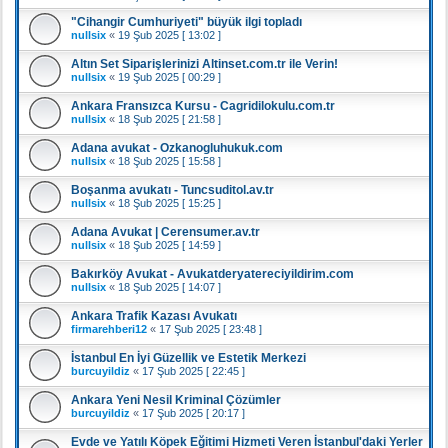
"Cihangir Cumhuriyeti" büyük ilgi topladı
nullsix
«
19 Şub 2025 [ 13:02 ]
Altın Set Siparişlerinizi Altinset.com.tr ile Verin!
nullsix
«
19 Şub 2025 [ 00:29 ]
Ankara Fransızca Kursu - Cagridilokulu.com.tr
nullsix
«
18 Şub 2025 [ 21:58 ]
Adana avukat - Ozkanogluhukuk.com
nullsix
«
18 Şub 2025 [ 15:58 ]
Boşanma avukatı - Tuncsuditol.av.tr
nullsix
«
18 Şub 2025 [ 15:25 ]
Adana Avukat | Cerensumer.av.tr
nullsix
«
18 Şub 2025 [ 14:59 ]
Bakırköy Avukat - Avukatderyatereciyildirim.com
nullsix
«
18 Şub 2025 [ 14:07 ]
Ankara Trafik Kazası Avukatı
firmarehberi12
«
17 Şub 2025 [ 23:48 ]
İstanbul En İyi Güzellik ve Estetik Merkezi
burcuyildiz
«
17 Şub 2025 [ 22:45 ]
Ankara Yeni Nesil Kriminal Çözümler
burcuyildiz
«
17 Şub 2025 [ 20:17 ]
Evde ve Yatılı Köpek Eğitimi Hizmeti Veren İstanbul'daki Yerler