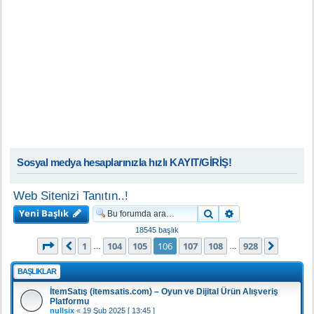
Sosyal medya hesaplarınızla hızlı KAYIT/GİRİŞ!
Web Sitenizi Tanıtın..!
Yeni Başlık
Ara
Gelişmiş arama
18545 başlık
106
. sayfa (Toplam
928
sayfa)
1
104
105
106
107
108
928
Önceki
Sonrak
…
…
BAŞLIKLAR
İtemSatış (itemsatis.com) – Oyun ve Dijital Ürün Alışveriş
Platformu
nullsix
«
19 Şub 2025 [ 13:45 ]