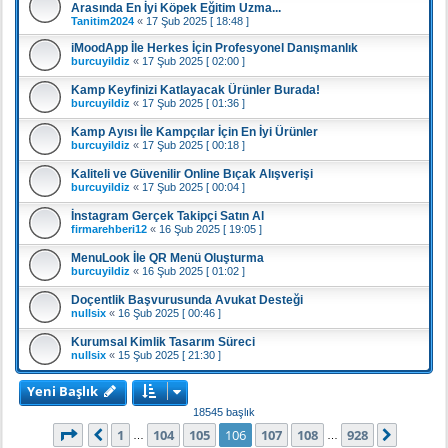
Arasında En İyi Köpek Eğitim Uzma...
Tanitim2024
«
17 Şub 2025 [ 18:48 ]
iMoodApp İle Herkes İçin Profesyonel Danışmanlık
burcuyildiz
«
17 Şub 2025 [ 02:00 ]
Kamp Keyfinizi Katlayacak Ürünler Burada!
burcuyildiz
«
17 Şub 2025 [ 01:36 ]
Kamp Ayısı İle Kampçılar İçin En İyi Ürünler
burcuyildiz
«
17 Şub 2025 [ 00:18 ]
Kaliteli ve Güvenilir Online Bıçak Alışverişi
burcuyildiz
«
17 Şub 2025 [ 00:04 ]
İnstagram Gerçek Takipçi Satın Al
firmarehberi12
«
16 Şub 2025 [ 19:05 ]
MenuLook İle QR Menü Oluşturma
burcuyildiz
«
16 Şub 2025 [ 01:02 ]
Doçentlik Başvurusunda Avukat Desteği
nullsix
«
16 Şub 2025 [ 00:46 ]
Kurumsal Kimlik Tasarım Süreci
nullsix
«
15 Şub 2025 [ 21:30 ]
Yeni Başlık
18545 başlık
106
. sayfa (Toplam
928
sayfa)
1
104
105
106
107
108
928
Önceki
Sonrak
…
…