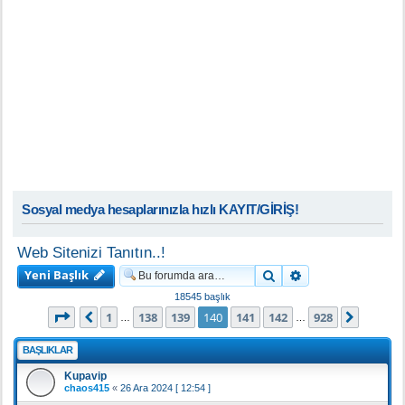
Sosyal medya hesaplarınızla hızlı KAYIT/GİRİŞ!
Web Sitenizi Tanıtın..!
Yeni Başlık
Ara
Gelişmiş arama
18545 başlık
140
. sayfa (Toplam
928
sayfa)
1
138
139
140
141
142
928
Önceki
Sonrak
…
…
BAŞLIKLAR
Kupavip
chaos415
«
26 Ara 2024 [ 12:54 ]