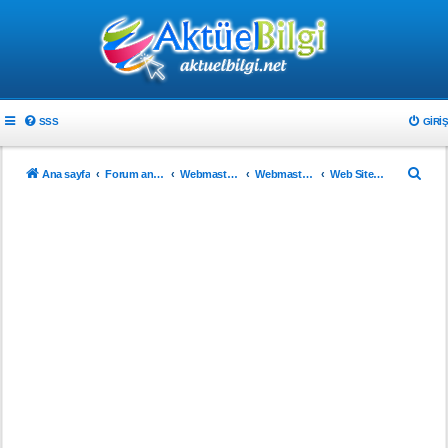
SSS
GIRIŞ
A
Ana sayfa
Forum ana sayfa
Webmaster & Tasarım
Webmasterlar için
Web Sitenizi Tanıtın..!
r
a