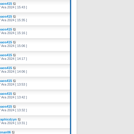
haos415
 Ara 2024 [ 15:43 ]
haos415
 Ara 2024 [ 15:35 ]
haos415
 Ara 2024 [ 15:16 ]
haos415
 Ara 2024 [ 15:06 ]
haos415
 Ara 2024 [ 14:17 ]
haos415
 Ara 2024 [ 14:06 ]
haos415
 Ara 2024 [ 13:53 ]
haos415
 Ara 2024 [ 13:42 ]
haos415
 Ara 2024 [ 13:32 ]
raphicdzyn
 Ara 2024 [ 13:31 ]
enan06