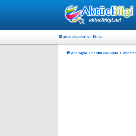
HIZLI BAĞLANTILAR
SSS
Ana sayfa
Forum ana sayfa
Webmast