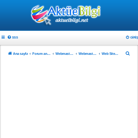
SSS
GIRIŞ
A
Ana sayfa
Forum ana sayfa
Webmaster & Tasarım
Webmasterlar için
Web Sitenizi Tanıtın..!
r
a