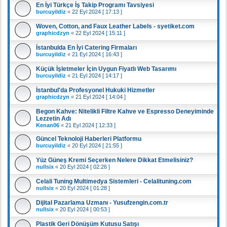
En İyi Türkçe İş Takip Programı Tavsiyesi
burcuyildiz
«
22 Eyl 2024 [ 17:13 ]
Woven, Cotton, and Faux Leather Labels - syetiket.com
graphicdzyn
«
22 Eyl 2024 [ 15:11 ]
İstanbulda En İyi Catering Firmaları
burcuyildiz
«
21 Eyl 2024 [ 16:43 ]
Küçük İşletmeler İçin Uygun Fiyatlı Web Tasarımı
burcuyildiz
«
21 Eyl 2024 [ 14:17 ]
İstanbul'da Profesyonel Hukuki Hizmetler
graphicdzyn
«
21 Eyl 2024 [ 14:04 ]
Begon Kahve: Nitelikli Filtre Kahve ve Espresso Deneyiminde
Lezzetin Adı
Kenan06
«
21 Eyl 2024 [ 12:33 ]
Güncel Teknoloji Haberleri Platformu
burcuyildiz
«
20 Eyl 2024 [ 21:55 ]
Yüz Güneş Kremi Seçerken Nelere Dikkat Etmelisiniz?
nullsix
«
20 Eyl 2024 [ 02:26 ]
Celali Tuning Multimedya Sistemleri - Celalituning.com
nullsix
«
20 Eyl 2024 [ 01:28 ]
Dijital Pazarlama Uzmanı - Yusufzengin.com.tr
nullsix
«
20 Eyl 2024 [ 00:53 ]
Plastik Geri Dönüşüm Kutusu Satışı