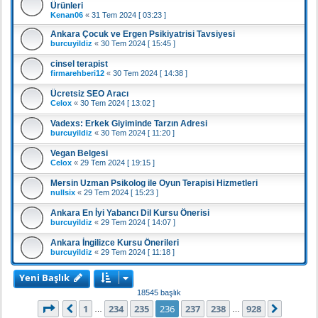
Ürünleri
Kenan06
«
31 Tem 2024 [ 03:23 ]
Ankara Çocuk ve Ergen Psikiyatrisi Tavsiyesi
burcuyildiz
«
30 Tem 2024 [ 15:45 ]
cinsel terapist
firmarehberi12
«
30 Tem 2024 [ 14:38 ]
Ücretsiz SEO Aracı
Celox
«
30 Tem 2024 [ 13:02 ]
Vadexs: Erkek Giyiminde Tarzın Adresi
burcuyildiz
«
30 Tem 2024 [ 11:20 ]
Vegan Belgesi
Celox
«
29 Tem 2024 [ 19:15 ]
Mersin Uzman Psikolog ile Oyun Terapisi Hizmetleri
nullsix
«
29 Tem 2024 [ 15:23 ]
Ankara En İyi Yabancı Dil Kursu Önerisi
burcuyildiz
«
29 Tem 2024 [ 14:07 ]
Ankara İngilizce Kursu Önerileri
burcuyildiz
«
29 Tem 2024 [ 11:18 ]
Yeni Başlık
18545 başlık
236
. sayfa (Toplam
928
sayfa)
1
234
235
236
237
238
928
Önceki
Sonrak
…
…