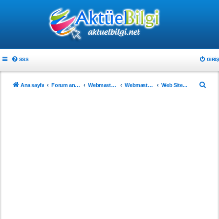
SSS
GIRIŞ
A
Ana sayfa
Forum ana sayfa
Webmaster & Tasarım
Webmasterlar için
Web Sitenizi Tanıtın..!
r
a