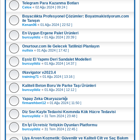
Telegram Para Kazanma Botları
Celox
«
02 Ağu 2024 [ 09:24 ]
Boyacılıkta Profesyonel Çözümler: Boyatmakistiyorum.com
ile Tanışın
Kenan06
«
01 Ağu 2024 [ 22:52 ]
En Uygun Ergene Palet Ürünleri
burcuyildiz
«
01 Ağu 2024 [ 20:39 ]
Onurtour.com ile Gelecek Tatilinizi Planlayın
nullsix
«
01 Ağu 2024 [ 17:42 ]
Eşsiz El Yapımı Deri Sandalet Modelleri
burcuyildiz
«
01 Ağu 2024 [ 14:37 ]
tNavigator v2023.4
training71
«
01 Ağu 2024 [ 13:16 ]
Kaliteli Beton Boru Ve Parke Taşı Ürünleri
burcuyildiz
«
01 Ağu 2024 [ 12:12 ]
Yapay Zeka Okuryazarlığı
firmarehberi12
«
01 Ağu 2024 [ 11:50 ]
Diz Sıvı Kaybı Tedavisi Kısmında Kök Hücre Tedavisi
burcuyildiz
«
31 Tem 2024 [ 23:48 ]
En İyi Ücretsiz Yetişkin Oyunları Platformu
burcuyildiz
«
31 Tem 2024 [ 22:45 ]
Liya Arven Kozmetik: Güvenilir ve Kaliteli Cilt ve Saç Bakım