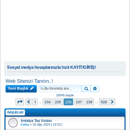
Sosyal medya hesaplarınızla hızlı KAYIT/GİRİŞ!
Web Sitenizi Tanıtın..!
Yeni Başlık
Ara
Gelişmiş arama
18545 başlık
236
. sayfa (Toplam
928
sayfa)
1
234
235
236
237
238
928
Önceki
Sonrak
…
…
BAŞLIKLAR
Antalya Taş Ustası
Celox
«
02 Ağu 2024 [ 19:33 ]