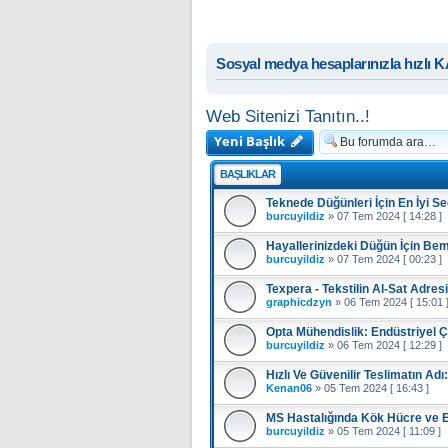
Sosyal medya hesaplarınızla hızlı 
Web Sitenizi Tanıtın..!
Yeni Başlık
BAŞLIKLAR
Teknede Düğünleri İçin En İyi S
burcuyildiz
»
07 Tem 2024 [ 14:28 ]
Hayallerinizdeki Düğün İçin Be
burcuyildiz
»
07 Tem 2024 [ 00:23 ]
Texpera - Tekstilin Al-Sat Adresi
graphicdzyn
»
06 Tem 2024 [ 15:01 
Opta Mühendislik: Endüstriyel 
burcuyildiz
»
06 Tem 2024 [ 12:29 ]
Hızlı Ve Güvenilir Teslimatın Ad
Kenan06
»
05 Tem 2024 [ 16:43 ]
MS Hastalığında Kök Hücre ve 
burcuyildiz
»
05 Tem 2024 [ 11:09 ]