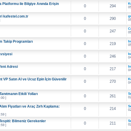
Platformu ile Bilgiye Anında Erişin
K
0
294
05
ri kafestel.com.tr
g
0
290
05
]
C
0
247
05
tim Takip Programları
b
0
219
05
avsiyesi
b
0
246
04
 Yeni Adresi
b
0
217
04
t VP Satın Al ve Ucuz Epin İçin Güvenilir
K
0
270
04
nıtmanın Etkili Yolları
S
0
261
02
:00 ]
lım Fiyatları ve Araç Zırh Kaplama:
S
0
214
02
:59 ]
espiti: Bilmeniz Gerekenler
S
0
211
02
:59 ]