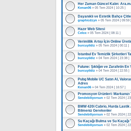
Her Zaman Güncel Kalın: Ara.ma 
Kenan06
»
05 Tem 2024 [ 10:25 ]
Dayanıklı ve Estetik Bahçe Çitle
graphicdzyn
»
05 Tem 2024 [ 09:59 
Hazır Web Sitesi
Celox
»
05 Tem 2024 [ 08:11 ]
Verimlilik Artışı İçin Online Üre
burcuyildiz
»
05 Tem 2024 [ 00:11 ]
İstanbul Ev Temizlik Şirketleri T
burcuyildiz
»
04 Tem 2024 [ 23:38 ]
Fulune: Şıklığın ve Zarafetin En
burcuyildiz
»
04 Tem 2024 [ 22:55 ]
Pubg Mobile UC Satın Al, Valoran
Adres
Kenan06
»
04 Tem 2024 [ 16:57 ]
Promosyon Ürünleri: Markanızı Ta
Sendebiliyorsun
»
02 Tem 2024 [ 23
BMW 420i Cabrio, Hurda Lastik A
Bilmeniz Gerekenler
Sendebiliyorsun
»
02 Tem 2024 [ 22
Su Kaçağı Bulma ve Su Kaçağı T
Sendebiliyorsun
»
02 Tem 2024 [ 22