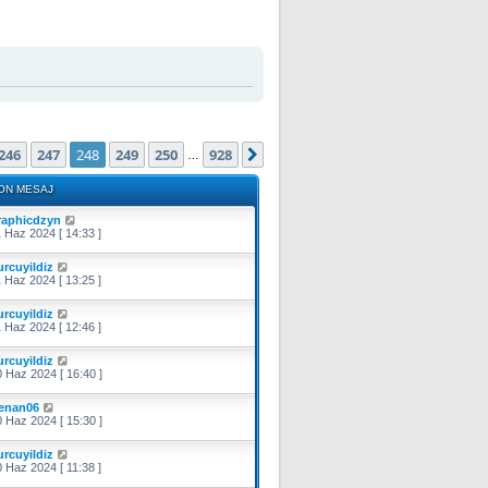
(Toplam
928
sayfa)
246
247
248
249
250
928
i
Sonraki
…
ON MESAJ
raphicdzyn
 Haz 2024 [ 14:33 ]
urcuyildiz
 Haz 2024 [ 13:25 ]
urcuyildiz
 Haz 2024 [ 12:46 ]
urcuyildiz
 Haz 2024 [ 16:40 ]
enan06
 Haz 2024 [ 15:30 ]
urcuyildiz
 Haz 2024 [ 11:38 ]