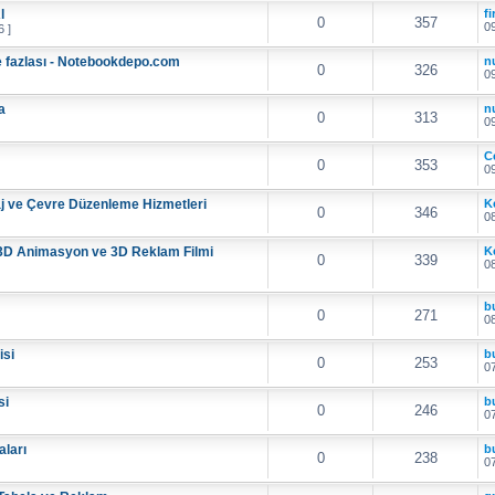
l
f
0
357
09
6 ]
e fazlası - Notebookdepo.com
nu
0
326
09
a
nu
0
313
09
C
0
353
09
aj ve Çevre Düzenleme Hizmetleri
K
0
346
08
3D Animasyon ve 3D Reklam Filmi
K
0
339
08
b
0
271
08
isi
b
0
253
07
si
b
0
246
07
aları
b
0
238
07