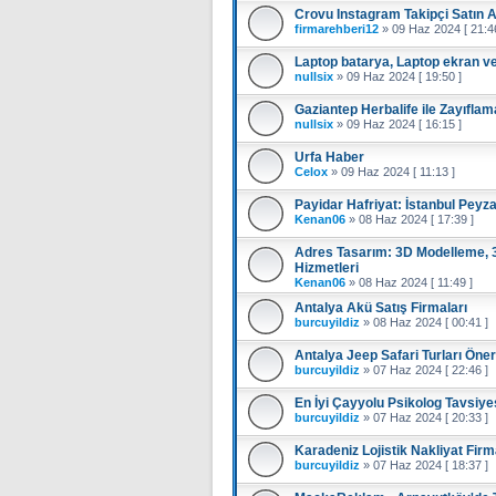
Crovu Instagram Takipçi Satın A
firmarehberi12
»
09 Haz 2024 [ 21:4
Laptop batarya, Laptop ekran v
nullsix
»
09 Haz 2024 [ 19:50 ]
Gaziantep Herbalife ile Zayıflam
nullsix
»
09 Haz 2024 [ 16:15 ]
Urfa Haber
Celox
»
09 Haz 2024 [ 11:13 ]
Payidar Hafriyat: İstanbul Peyz
Kenan06
»
08 Haz 2024 [ 17:39 ]
Adres Tasarım: 3D Modelleme, 
Hizmetleri
Kenan06
»
08 Haz 2024 [ 11:49 ]
Antalya Akü Satış Firmaları
burcuyildiz
»
08 Haz 2024 [ 00:41 ]
Antalya Jeep Safari Turları Öner
burcuyildiz
»
07 Haz 2024 [ 22:46 ]
En İyi Çayyolu Psikolog Tavsiye
burcuyildiz
»
07 Haz 2024 [ 20:33 ]
Karadeniz Lojistik Nakliyat Firm
burcuyildiz
»
07 Haz 2024 [ 18:37 ]