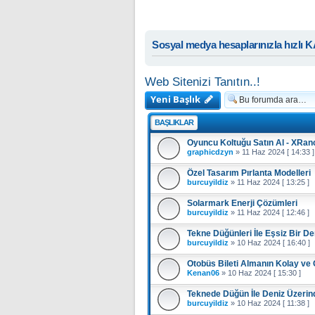
Sosyal medya hesaplarınızla hızlı 
Web Sitenizi Tanıtın..!
Yeni Başlık
BAŞLIKLAR
Oyuncu Koltuğu Satın Al - XRan
graphicdzyn
»
11 Haz 2024 [ 14:33 ]
Özel Tasarım Pırlanta Modelleri
burcuyildiz
»
11 Haz 2024 [ 13:25 ]
Solarmark Enerji Çözümleri
burcuyildiz
»
11 Haz 2024 [ 12:46 ]
Tekne Düğünleri İle Eşsiz Bir D
burcuyildiz
»
10 Haz 2024 [ 16:40 ]
Otobüs Bileti Almanın Kolay ve G
Kenan06
»
10 Haz 2024 [ 15:30 ]
Teknede Düğün İle Deniz Üzerin
burcuyildiz
»
10 Haz 2024 [ 11:38 ]