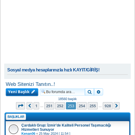
Sosyal medya hesaplarınızla hızlı KAYIT/GİRİŞ!
Web Sitenizi Tanıtın..!
Yeni Başlık
Ara
Gelişmiş arama
18560 başlık
253
. sayfa (Toplam
928
sayfa)
1
251
252
253
254
255
928
Önceki
Sonrak
…
…
BAŞLIKLAR
Çardaklı Grup: İzmir'de Kaliteli Personel Taşımacılığı
Hizmetleri Sunuyor
Kenan06
«
25 May 2024 [ 11:54 ]