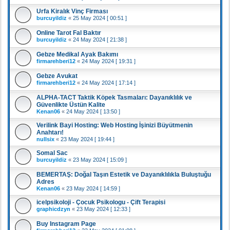
Urfa Kiralık Vinç Firması
burcuyildiz
«
25 May 2024 [ 00:51 ]
Online Tarot Fal Baktır
burcuyildiz
«
24 May 2024 [ 21:38 ]
Gebze Medikal Ayak Bakımı
firmarehberi12
«
24 May 2024 [ 19:31 ]
Gebze Avukat
firmarehberi12
«
24 May 2024 [ 17:14 ]
ALPHA-TACT Taktik Köpek Tasmaları: Dayanıklılık ve
Güvenlikte Üstün Kalite
Kenan06
«
24 May 2024 [ 13:50 ]
Verilink Bayi Hosting: Web Hosting İşinizi Büyütmenin
Anahtarı!
nullsix
«
23 May 2024 [ 19:44 ]
Somal Sac
burcuyildiz
«
23 May 2024 [ 15:09 ]
BEMERTAŞ: Doğal Taşın Estetik ve Dayanıklılıkla Buluştuğu
Adres
Kenan06
«
23 May 2024 [ 14:59 ]
icelpsikoloji - Çocuk Psikologu - Çift Terapisi
graphicdzyn
«
23 May 2024 [ 12:33 ]
Buy Instagram Page