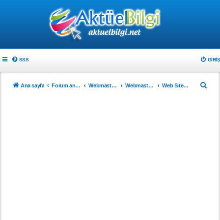
SSS
GIRIŞ
A
Ana sayfa
Forum ana sayfa
Webmaster & Tasarım
Webmasterlar için
Web Sitenizi Tanıtın..!
r
a