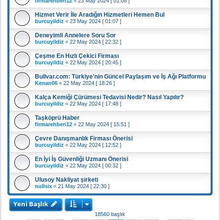
firmarehberi12
«
23 May 2024 [ 01:08 ]
Hizmet Verir İle Aradığın Hizmetleri Hemen Bul
burcuyildiz
«
23 May 2024 [ 01:07 ]
Deneyimli Annelere Soru Sor
burcuyildiz
«
22 May 2024 [ 22:32 ]
Çeşme En Hızlı Çekici Firması
burcuyildiz
«
22 May 2024 [ 20:45 ]
Bullvar.com: Türkiye'nin Güncel Paylaşım ve İş Ağı Platformu
Kenan06
«
22 May 2024 [ 18:26 ]
Kalça Kemiği Çürümesi Tedavisi Nedir? Nasıl Yapılır?
burcuyildiz
«
22 May 2024 [ 17:48 ]
Taşköprü Haber
firmarehberi12
«
22 May 2024 [ 15:51 ]
Çevre Danışmanlık Firması Önerisi
burcuyildiz
«
22 May 2024 [ 12:52 ]
En İyi ⁠İş Güvenliği Uzmanı Önerisi
burcuyildiz
«
22 May 2024 [ 00:32 ]
Ulusoy Nakliyat şirketi
nullsix
«
21 May 2024 [ 22:30 ]
Yeni Başlık
18560 başlık