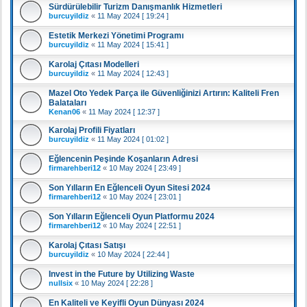
Sürdürülebilir Turizm Danışmanlık Hizmetleri
burcuyildiz
«
11 May 2024 [ 19:24 ]
Estetik Merkezi Yönetimi Programı
burcuyildiz
«
11 May 2024 [ 15:41 ]
Karolaj Çıtası Modelleri
burcuyildiz
«
11 May 2024 [ 12:43 ]
Mazel Oto Yedek Parça ile Güvenliğinizi Artırın: Kaliteli Fren
Balataları
Kenan06
«
11 May 2024 [ 12:37 ]
Karolaj Profili Fiyatları
burcuyildiz
«
11 May 2024 [ 01:02 ]
Eğlencenin Peşinde Koşanların Adresi
firmarehberi12
«
10 May 2024 [ 23:49 ]
Son Yılların En Eğlenceli Oyun Sitesi 2024
firmarehberi12
«
10 May 2024 [ 23:01 ]
Son Yılların Eğlenceli Oyun Platformu 2024
firmarehberi12
«
10 May 2024 [ 22:51 ]
Karolaj Çıtası Satışı
burcuyildiz
«
10 May 2024 [ 22:44 ]
Invest in the Future by Utilizing Waste
nullsix
«
10 May 2024 [ 22:28 ]
En Kaliteli ve Keyifli Oyun Dünyası 2024