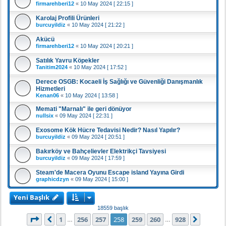
firmarehberi12
«
10 May 2024 [ 22:15 ]
Karolaj Profili Ürünleri
burcuyildiz
«
10 May 2024 [ 21:22 ]
Akücü
firmarehberi12
«
10 May 2024 [ 20:21 ]
Satılık Yavru Köpekler
Tanitim2024
«
10 May 2024 [ 17:52 ]
Derece OSGB: Kocaeli İş Sağlığı ve Güvenliği Danışmanlık
Hizmetleri
Kenan06
«
10 May 2024 [ 13:58 ]
Memati "Marnalı" ile geri dönüyor
nullsix
«
09 May 2024 [ 22:31 ]
Exosome Kök Hücre Tedavisi Nedir? Nasıl Yapılır?
burcuyildiz
«
09 May 2024 [ 20:51 ]
Bakırköy ve Bahçelievler Elektrikçi Tavsiyesi
burcuyildiz
«
09 May 2024 [ 17:59 ]
Steam'de Macera Oyunu Escape island Yayına Girdi
graphicdzyn
«
09 May 2024 [ 15:00 ]
Yeni Başlık
18559 başlık
258
. sayfa (Toplam
928
sayfa)
1
256
257
258
259
260
928
Önceki
Sonrak
…
…