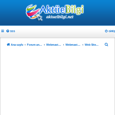
SSS
GIRIŞ
A
Ana sayfa
Forum ana sayfa
Webmaster & Tasarım
Webmasterlar için
Web Sitenizi Tanıtın..!
r
a