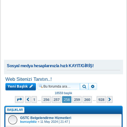
Sosyal medya hesaplarınızla hızlı KAYIT/GİRİŞ!
Web Sitenizi Tanıtın..!
Yeni Başlık
Ara
Gelişmiş arama
18559 başlık
258
. sayfa (Toplam
928
sayfa)
1
256
257
258
259
260
928
Önceki
Sonrak
…
…
BAŞLIKLAR
GSTC Belgelendirme Hizmetleri
burcuyildiz
«
11 May 2024 [ 21:47 ]