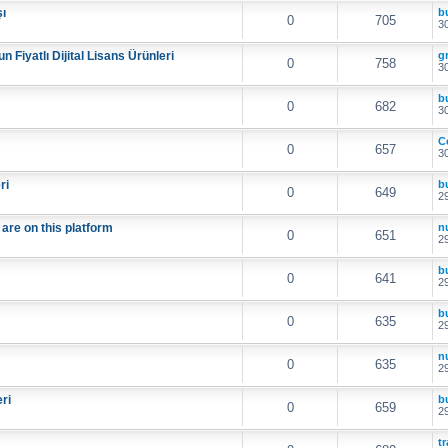
şı
b
0
705
30
n Fiyatlı Dijital Lisans Ürünleri
g
0
758
30
b
0
682
30
C
0
657
30
ri
b
0
649
29
re on this platform
nu
0
651
29
b
0
641
29
b
0
635
29
nu
0
635
29
ri
b
0
659
29
t