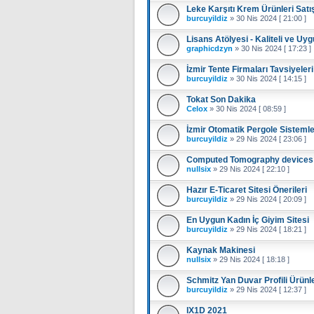
Leke Karşıtı Krem Ürünleri Satı
burcuyildiz
»
30 Nis 2024 [ 21:00 ]
Lisans Atölyesi - Kaliteli ve Uygu
graphicdzyn
»
30 Nis 2024 [ 17:23 ]
İzmir Tente Firmaları Tavsiyeleri
burcuyildiz
»
30 Nis 2024 [ 14:15 ]
Tokat Son Dakika
Celox
»
30 Nis 2024 [ 08:59 ]
İzmir Otomatik Pergole Sistemle
burcuyildiz
»
29 Nis 2024 [ 23:06 ]
Computed Tomography devices a
nullsix
»
29 Nis 2024 [ 22:10 ]
Hazır E-Ticaret Sitesi Önerileri
burcuyildiz
»
29 Nis 2024 [ 20:09 ]
En Uygun Kadın İç Giyim Sitesi
burcuyildiz
»
29 Nis 2024 [ 18:21 ]
Kaynak Makinesi
nullsix
»
29 Nis 2024 [ 18:18 ]
Schmitz Yan Duvar Profili Ürünle
burcuyildiz
»
29 Nis 2024 [ 12:37 ]
IX1D 2021