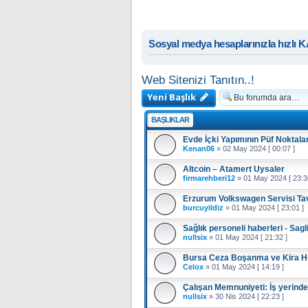
Sosyal medya hesaplarınızla hızlı 
Web Sitenizi Tanıtın..!
Yeni Başlık
BAŞLIKLAR
Evde İçki Yapımının Püf Noktalar
Kenan06
»
02 May 2024 [ 00:07 ]
Altcoin – Atamert Uysaler
firmarehberi12
»
01 May 2024 [ 23:3
Erzurum Volkswagen Servisi Ta
burcuyildiz
»
01 May 2024 [ 23:01 ]
Sağlık personeli haberleri - Sag
nullsix
»
01 May 2024 [ 21:32 ]
Bursa Ceza Boşanma ve Kira H
Celox
»
01 May 2024 [ 14:19 ]
Çalışan Memnuniyeti: İş yerinde
nullsix
»
30 Nis 2024 [ 22:23 ]