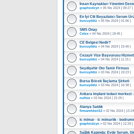
İnsan Kaynakları Yönetimi Dest
graphicdzyn
»
05 Nis 2024 [ 09:27 ]
En İyi Cilt Beyazlatıcı Serum Ür
burcuyildiz
»
05 Nis 2024 [ 01:06 ]
SMS Onay
Celox
»
04 Nis 2024 [ 18:45 ]
CE Belgesi Nedir?
burcuyildiz
»
04 Nis 2024 [ 15:40 ]
Cezayir Vize Başvurusu Hizmetl
burcuyildiz
»
04 Nis 2024 [ 11:15 ]
Seydişehir Oto Tamir Firması
burcuyildiz
»
03 Nis 2024 [ 19:23 ]
Bursa Böcek İlaçlama Şirketi
burcuyildiz
»
03 Nis 2024 [ 16:38 ]
Ankara implant tedavi merkezi 
nullsix
»
03 Nis 2024 [ 15:29 ]
Alanya Satılık
firmarehberi12
»
02 Nis 2024 [ 13:24
ic mimar - ic mimarlık - bodrum
graphicdzyn
»
02 Nis 2024 [ 12:29 ]
Sağlık Kapında; Evde Serum, G