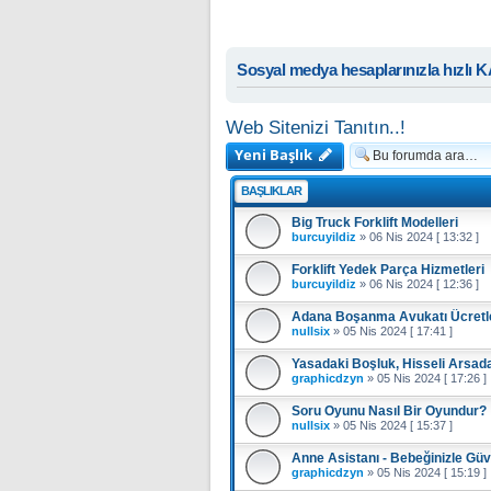
Sosyal medya hesaplarınızla hızlı 
Web Sitenizi Tanıtın..!
Yeni Başlık
BAŞLIKLAR
Big Truck Forklift Modelleri
burcuyildiz
»
06 Nis 2024 [ 13:32 ]
Forklift Yedek Parça Hizmetleri
burcuyildiz
»
06 Nis 2024 [ 12:36 ]
Adana Boşanma Avukatı Ücretler
nullsix
»
05 Nis 2024 [ 17:41 ]
Yasadaki Boşluk, Hisseli Arsada
graphicdzyn
»
05 Nis 2024 [ 17:26 ]
Soru Oyunu Nasıl Bir Oyundur?
nullsix
»
05 Nis 2024 [ 15:37 ]
Anne Asistanı - Bebeğinizle Gü
graphicdzyn
»
05 Nis 2024 [ 15:19 ]