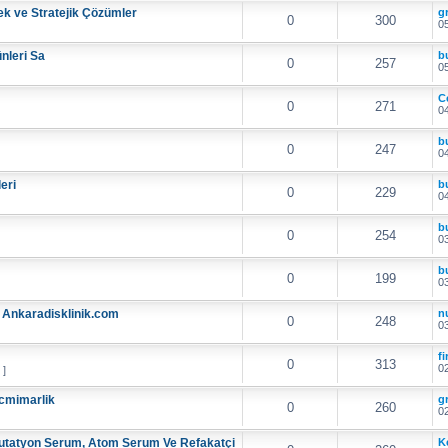
ek ve Stratejik Çözümler
g
0
300
05
ünleri Sa
b
0
257
05
C
0
271
04
b
0
247
04
eri
b
0
229
04
b
0
254
03
b
0
199
03
- Ankaradisklinik.com
nu
0
248
03
f
0
313
02
 ]
icmimarlik
g
0
260
02
lutatyon Serum, Atom Serum Ve Refakatçi
K