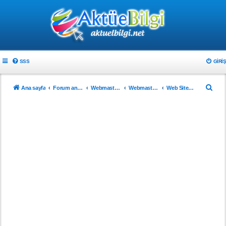
SSS
GIRIŞ
A
Ana sayfa
Forum ana sayfa
Webmaster & Tasarım
Webmasterlar için
Web Sitenizi Tanıtın..!
r
a