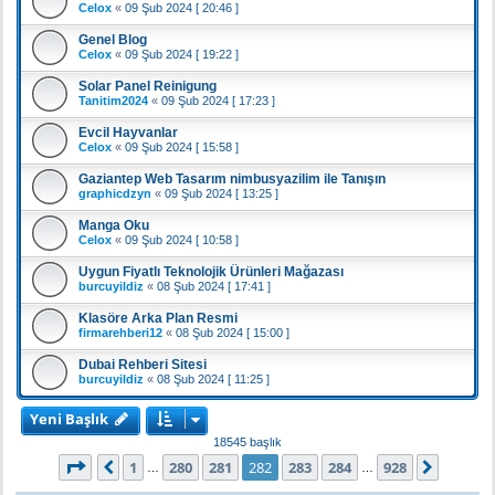
Celox
«
09 Şub 2024 [ 20:46 ]
Genel Blog
Celox
«
09 Şub 2024 [ 19:22 ]
Solar Panel Reinigung
Tanitim2024
«
09 Şub 2024 [ 17:23 ]
Evcil Hayvanlar
Celox
«
09 Şub 2024 [ 15:58 ]
Gaziantep Web Tasarım nimbusyazilim ile Tanışın
graphicdzyn
«
09 Şub 2024 [ 13:25 ]
Manga Oku
Celox
«
09 Şub 2024 [ 10:58 ]
Uygun Fiyatlı Teknolojik Ürünleri Mağazası
burcuyildiz
«
08 Şub 2024 [ 17:41 ]
Klasöre Arka Plan Resmi
firmarehberi12
«
08 Şub 2024 [ 15:00 ]
Dubai Rehberi Sitesi
burcuyildiz
«
08 Şub 2024 [ 11:25 ]
Yeni Başlık
18545 başlık
282
. sayfa (Toplam
928
sayfa)
1
280
281
282
283
284
928
Önceki
Sonrak
…
…