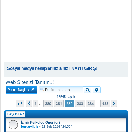
Sosyal medya hesaplarınızla hızlı KAYIT/GİRİŞ!
Web Sitenizi Tanıtın..!
Yeni Başlık
Ara
Gelişmiş arama
18545 başlık
282
. sayfa (Toplam
928
sayfa)
1
280
281
282
283
284
928
Önceki
Sonrak
…
…
BAŞLIKLAR
İzmir Psikolog Önerileri
burcuyildiz
«
12 Şub 2024 [ 20:53 ]