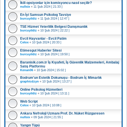
İkili opsiyonlar için komisyoncu nasıl seçilir?
nullsix
«
11 Şub 2024 [ 21:33 ]
En İyi Samsun Psikolog Tavsiye
burcuyildiz
«
11 Şub 2024 [ 12:47 ]
TSE Hizmet Yeterlilik Belgesi Danışmanlık
burcuyildiz
«
10 Şub 2024 [ 22:22 ]
Evcil Hayvanlar - Evcil Patim
Celox
«
10 Şub 2024 [ 20:33 ]
Etimesgut Haberler Sitesi
burcuyildiz
«
10 Şub 2024 [ 19:50 ]
Baranisik.com.tr İş Kıyafeti, İş Güvenlik Malzemeleri, Ambalaj
Satış Platformu
Kenan06
«
10 Şub 2024 [ 15:02 ]
Bodrum'un Estetik Dokunuşu - Bodrum İç Mimarlık
graphicdzyn
«
10 Şub 2024 [ 13:27 ]
Online Psikolog Hizmetleri
burcuyildiz
«
10 Şub 2024 [ 13:11 ]
Web Script
Celox
«
10 Şub 2024 [ 10:08 ]
Ankara Nefroloji Uzmanı Prof. Dr. Nüket Rüzgaresen
nullsix
«
09 Şub 2024 [ 21:55 ]
Yangın Tüpü