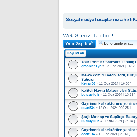
Sosyal medya hesaplarınızla hızlı 
Web Sitenizi Tanıtın..!
Yeni Başlık
BAŞLIKLAR
Your Premier Software Testing 
graphicdzyn
»
12 Oca 2024 [ 16:58 
Me-ka.com.tr Beton Boru, Büz, K
Satıcısı
Kenan06
»
12 Oca 2024 [ 16:38 ]
Kaliteli Havuz Malzemeleri Satış
burcuyildiz
»
12 Oca 2024 [ 13:19 ]
Gayrimenkul sektörüne yeni ne
dean534
»
12 Oca 2024 [ 09:25 ]
Şarjlı Matkap ve Süpürge Batar
burcuyildiz
»
11 Oca 2024 [ 23:40 ]
Gayrimenkul sektörüne yeni ne
dean534
»
11 Oca 2024 [ 21:41 ]