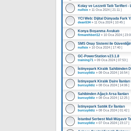
Kolay ve Lezzetli Tatlı Tarifleri - 
nullsix
»
11 Oca 2024 [ 21:11 ]
YCI Web: Dijital Dünyada Fark 
dean534
»
11 Oca 2024 [ 10:45 ]
Konya Boşanma Avukatı
firmarehberi12
»
10 Oca 2024 [ 23:0
SMS Onay Sistemi ile Güvenliğin
nullsix
»
10 Oca 2024 [ 17:40 ]
GC-PowerStation v23.1.8
training71
»
09 Oca 2024 [ 07:53 ]
İstinyepark Kiralık Sahibinden Da
burcuyildiz
»
08 Oca 2024 [ 16:54 ]
İstinyepark Kiralık Daire İlanları
burcuyildiz
»
08 Oca 2024 [ 14:06 ]
Sahibinden Ağaçlı Arsa İlanları
burcuyildiz
»
08 Oca 2024 [ 12:25 ]
İstinyepark Satılık Ev İlanları
burcuyildiz
»
08 Oca 2024 [ 01:42 ]
İstanbul Serbest Mali Müşavir T
burcuyildiz
»
07 Oca 2024 [ 23:17 ]