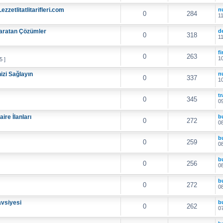
Lezzetlitatlitarifleri.com
nu
0
284
11
Yaratan Çözümler
d
0
318
11
f
0
263
10
5 ]
izi Sağlayın
nu
0
337
10
t
0
345
09
ire İlanları
b
0
272
08
b
0
259
08
b
0
256
08
b
0
272
08
avsiyesi
b
0
262
07