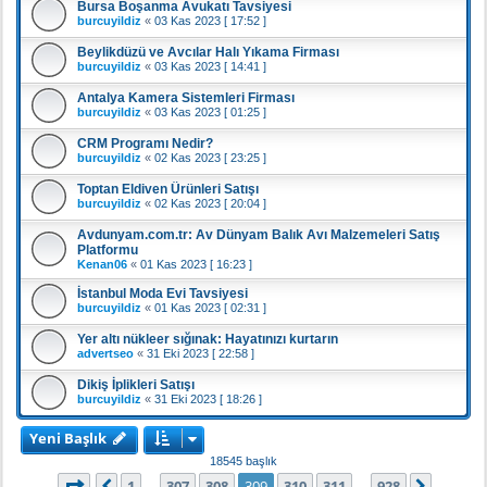
Bursa Boşanma Avukatı Tavsiyesi
burcuyildiz
«
03 Kas 2023 [ 17:52 ]
Beylikdüzü ve Avcılar Halı Yıkama Firması
burcuyildiz
«
03 Kas 2023 [ 14:41 ]
Antalya Kamera Sistemleri Firması
burcuyildiz
«
03 Kas 2023 [ 01:25 ]
CRM Programı Nedir?
burcuyildiz
«
02 Kas 2023 [ 23:25 ]
Toptan Eldiven Ürünleri Satışı
burcuyildiz
«
02 Kas 2023 [ 20:04 ]
Avdunyam.com.tr: Av Dünyam Balık Avı Malzemeleri Satış
Platformu
Kenan06
«
01 Kas 2023 [ 16:23 ]
İstanbul Moda Evi Tavsiyesi
burcuyildiz
«
01 Kas 2023 [ 02:31 ]
Yer altı nükleer sığınak: Hayatınızı kurtarın
advertseo
«
31 Eki 2023 [ 22:58 ]
Dikiş İplikleri Satışı
burcuyildiz
«
31 Eki 2023 [ 18:26 ]
Yeni Başlık
18545 başlık
309
. sayfa (Toplam
928
sayfa)
1
307
308
309
310
311
928
Önceki
Sonrak
…
…