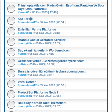
Thinshoptextile.com Kadın Giyim, Eşofman, Pantolon Ve Spor
Tayt Satış Platformu
Kenan06
«
06 Kas 2023 [ 12:48 ]
Spa Terliği
firmarehberi12
«
06 Kas 2023 [ 00:34 ]
En İyi İlan Verme Platformu
burcuyildiz
«
05 Kas 2023 [ 19:18 ]
İstanbul Çocuk Cerrahisi Klinikleri
burcuyildiz
«
05 Kas 2023 [ 17:33 ]
Saç ekimi hizmetleri - Worbimed.com
nullsix
«
05 Kas 2023 [ 17:15 ]
Gezilecek yerler - Gezilmesigerekenyerler.com
nullsix
«
05 Kas 2023 [ 16:58 ]
Bursa iş güvenliği eğitimi - isgkursubursa.com.tr
nullsix
«
05 Kas 2023 [ 16:47 ]
Vozol Center
firmarehberi12
«
05 Kas 2023 [ 00:57 ]
Projeci Bul Platformu Nedir?
burcuyildiz
«
04 Kas 2023 [ 11:05 ]
Bakırköy Korsan Taksi Hizmetleri
burcuyildiz
«
03 Kas 2023 [ 19:37 ]