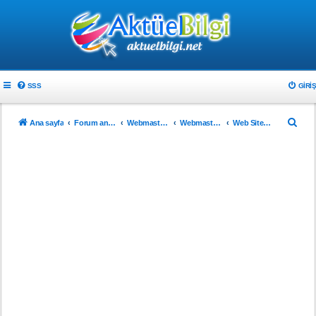
SSS
GIRIŞ
A
Ana sayfa
Forum ana sayfa
Webmaster & Tasarım
Webmasterlar için
Web Sitenizi Tanıtın..!
r
a