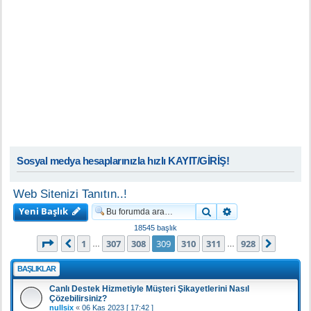
Sosyal medya hesaplarınızla hızlı KAYIT/GİRİŞ!
Web Sitenizi Tanıtın..!
Yeni Başlık
Ara
Gelişmiş arama
18545 başlık
309
. sayfa (Toplam
928
sayfa)
1
307
308
309
310
311
928
Önceki
Sonrak
…
…
BAŞLIKLAR
Canlı Destek Hizmetiyle Müşteri Şikayetlerini Nasıl
Çözebilirsiniz?
nullsix
«
06 Kas 2023 [ 17:42 ]