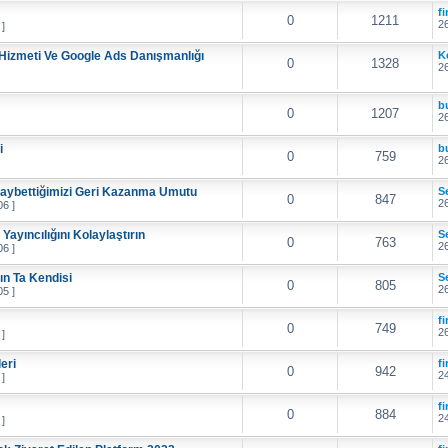
f
0
1211
26
 ]
izmeti Ve Google Ads Danışmanlığı
K
0
1328
26
b
0
1207
26
i
b
0
759
26
Kaybettiğimizi Geri Kazanma Umutu
S
0
847
26
06 ]
ayıncılığını Kolaylaştırın
S
0
763
26
06 ]
tın Ta Kendisi
S
0
805
26
05 ]
f
0
749
26
 ]
eri
f
0
942
24
 ]
f
0
884
24
 ]