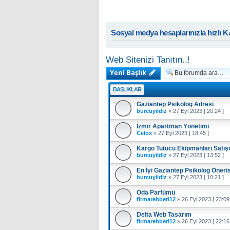
Sosyal medya hesaplarınızla hızlı 
Web Sitenizi Tanıtın..!
Yeni Başlık
BAŞLIKLAR
Gaziantep Psikolog Adresi
burcuyildiz
»
27 Eyl 2023 [ 20:24 ]
İzmir Apartman Yönetimi
Celox
»
27 Eyl 2023 [ 18:45 ]
Kargo Tutucu Ekipmanları Satışı
burcuyildiz
»
27 Eyl 2023 [ 13:52 ]
En İyi Gaziantep Psikolog Öneris
burcuyildiz
»
27 Eyl 2023 [ 10:21 ]
Oda Parfümü
firmarehberi12
»
26 Eyl 2023 [ 23:09
Delta Web Tasarım
firmarehberi12
»
26 Eyl 2023 [ 22:16