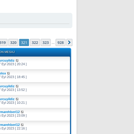
(Toplam
928
sayfa)
319
320
321
322
323
928
i
Sonraki
…
ON MESAJ
urcuyildiz
 Eyl 2023 [ 20:24 ]
elox
 Eyl 2023 [ 18:45 ]
urcuyildiz
 Eyl 2023 [ 13:52 ]
urcuyildiz
 Eyl 2023 [ 10:21 ]
irmarehberi12
 Eyl 2023 [ 23:09 ]
irmarehberi12
 Eyl 2023 [ 22:16 ]