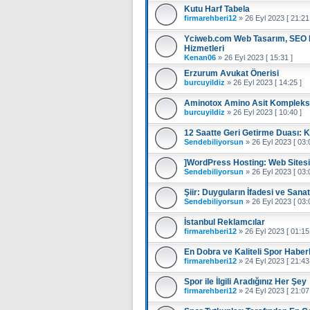
Kutu Harf Tabela
firmarehberi12
»
26 Eyl 2023 [ 21:21
Yciweb.com Web Tasarım, SEO H
Hizmetleri
Kenan06
»
26 Eyl 2023 [ 15:31 ]
Erzurum Avukat Önerisi
burcuyildiz
»
26 Eyl 2023 [ 14:25 ]
Aminotox Amino Asit Kompleks
burcuyildiz
»
26 Eyl 2023 [ 10:40 ]
12 Saatte Geri Getirme Duası: 
Sendebiliyorsun
»
26 Eyl 2023 [ 03:
]WordPress Hosting: Web Sitesi Y
Sendebiliyorsun
»
26 Eyl 2023 [ 03:
Şiir: Duyguların İfadesi ve Sana
Sendebiliyorsun
»
26 Eyl 2023 [ 03:
İstanbul Reklamcılar
firmarehberi12
»
26 Eyl 2023 [ 01:15
En Dobra ve Kaliteli Spor Haberl
firmarehberi12
»
24 Eyl 2023 [ 21:43
Spor ile İlgili Aradığınız Her Şey
firmarehberi12
»
24 Eyl 2023 [ 21:07