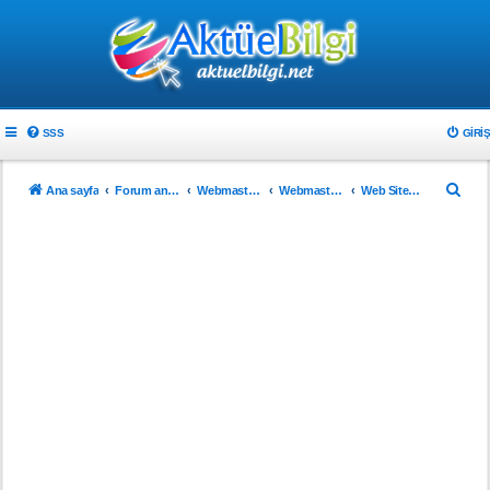
SSS
GIRIŞ
A
Ana sayfa
Forum ana sayfa
Webmaster & Tasarım
Webmasterlar için
Web Sitenizi Tanıtın..!
r
a