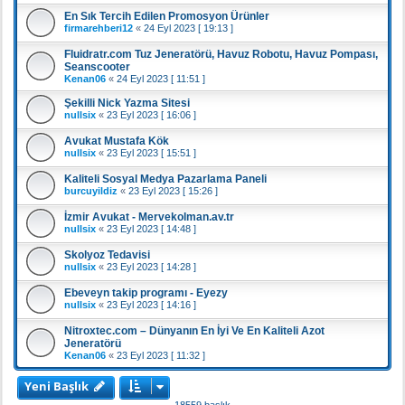
En Sık Tercih Edilen Promosyon Ürünler
firmarehberi12
«
24 Eyl 2023 [ 19:13 ]
Fluidratr.com Tuz Jeneratörü, Havuz Robotu, Havuz Pompası,
Seanscooter
Kenan06
«
24 Eyl 2023 [ 11:51 ]
Şekilli Nick Yazma Sitesi
nullsix
«
23 Eyl 2023 [ 16:06 ]
Avukat Mustafa Kök
nullsix
«
23 Eyl 2023 [ 15:51 ]
Kaliteli Sosyal Medya Pazarlama Paneli
burcuyildiz
«
23 Eyl 2023 [ 15:26 ]
İzmir Avukat - Mervekolman.av.tr
nullsix
«
23 Eyl 2023 [ 14:48 ]
Skolyoz Tedavisi
nullsix
«
23 Eyl 2023 [ 14:28 ]
Ebeveyn takip programı - Eyezy
nullsix
«
23 Eyl 2023 [ 14:16 ]
Nitroxtec.com – Dünyanın En İyi Ve En Kaliteli Azot
Jeneratörü
Kenan06
«
23 Eyl 2023 [ 11:32 ]
Yeni Başlık
18559 başlık