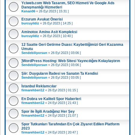
Yciweb.com Web Tasarım, SEO Hizmeti Ve Google Ads
Danışmanlığı Hizmetleri
Kenan06
«
26 Eyl 2023 [ 15:31 ]
Erzurum Avukat Önerisi
burcuyildiz
«
26 Eyl 2023 [ 14:25 ]
Aminotox Amino Asit Kompleksi
burcuyildiz
«
26 Eyl 2023 [ 10:40 ]
12 Saatte Geri Getirme Duası: Kaybettiğimizi Geri Kazanma
Umutu
Sendebiliyorsun
«
26 Eyl 2023 [ 03:06 ]
]WordPress Hosting: Web Sitesi Yayıncılığını Kolaylaştırın
Sendebiliyorsun
«
26 Eyl 2023 [ 03:06 ]
Şiir: Duyguların İfadesi ve Sanatın Ta Kendisi
Sendebiliyorsun
«
26 Eyl 2023 [ 03:05 ]
İstanbul Reklamcılar
firmarehberi12
«
26 Eyl 2023 [ 01:15 ]
En Dobra ve Kaliteli Spor Haberleri
firmarehberi12
«
24 Eyl 2023 [ 21:43 ]
Spor ile İlgili Aradığınız Her Şey
firmarehberi12
«
24 Eyl 2023 [ 21:07 ]
Spor Tutkunları Tarafından En Çok Ziyaret Edilen Platform
2023
firmarehberi12
«
24 Eyl 2023 [ 20:47 ]