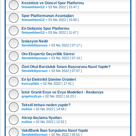
Kesintisiz ve Güncel Spor Platformu
firmarehberi12
«
03 Nis 2022 [ 15:47 ]
Spor Platformunun Avantajları
firmarehberi12
«
03 Nis 2022 [ 15:00 ]
En Gelişmiş Spor Platformu
firmarehberi12
«
03 Nis 2022 [ 11:47 ]
İzolasyon Nedir
Sendebiliyorsun
«
03 Nis 2022 [ 07:17 ]
Oto Ekspertiz Geçerlilik Süresi
Sendebiliyorsun
«
03 Nis 2022 [ 07:14 ]
Özel Okul Bursluluk Sınavı Başvurusu Nasıl Yapılır?
Sendebiliyorsun
«
03 Nis 2022 [ 07:07 ]
En İyi Elektrikli Şömine Ürünleri
burcuyildiz
«
02 Nis 2022 [ 17:41 ]
İzmir Granit Evye ve Evye Modelleri - Renkevye
graphicdzyn
«
02 Nis 2022 [ 16:23 ]
Tekstil imhası neden yapılır?
nullsix
«
02 Nis 2022 [ 14:58 ]
Akrep ilaçlama fiyatları
nullsix
«
02 Nis 2022 [ 12:52 ]
VakıfBank İban Sorgulama Nasıl Yapılır
Sendebiliyorsun
«
02 Nis 2022 [ 05:51 ]