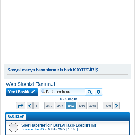
Sosyal medya hesaplarınızla hızlı KAYIT/GİRİŞ!
Web Sitenizi Tanıtın..!
Yeni Başlık
Ara
Gelişmiş arama
18559 başlık
494
. sayfa (Toplam
928
sayfa)
1
492
493
494
495
496
928
Önceki
Sonrak
…
…
BAŞLIKLAR
Spor Haberler İçin Burayı Takip Edebilirsiniz
firmarehberi12
«
03 Nis 2022 [ 17:16 ]