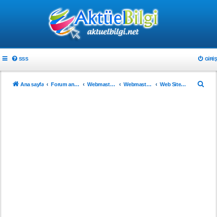
SSS
GIRIŞ
A
Ana sayfa
Forum ana sayfa
Webmaster & Tasarım
Webmasterlar için
Web Sitenizi Tanıtın..!
r
a