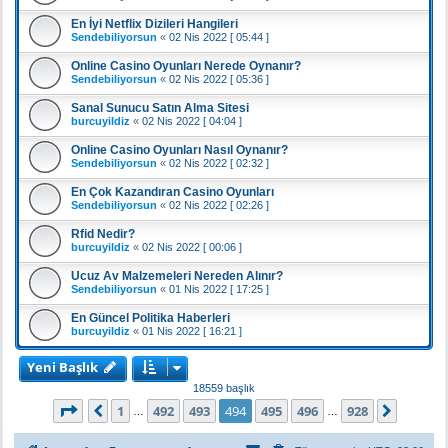
En İyi Netflix Dizileri Hangileri
Sendebiliyorsun
«
02 Nis 2022 [ 05:44 ]
Online Casino Oyunları Nerede Oynanır?
Sendebiliyorsun
«
02 Nis 2022 [ 05:36 ]
Sanal Sunucu Satın Alma Sitesi
burcuyildiz
«
02 Nis 2022 [ 04:04 ]
Online Casino Oyunları Nasıl Oynanır?
Sendebiliyorsun
«
02 Nis 2022 [ 02:32 ]
En Çok Kazandıran Casino Oyunları
Sendebiliyorsun
«
02 Nis 2022 [ 02:26 ]
Rfid Nedir?
burcuyildiz
«
02 Nis 2022 [ 00:06 ]
Ucuz Av Malzemeleri Nereden Alınır?
Sendebiliyorsun
«
01 Nis 2022 [ 17:25 ]
En Güncel Politika Haberleri
burcuyildiz
«
01 Nis 2022 [ 16:21 ]
Yeni Başlık
18559 başlık
494
. sayfa (Toplam
928
sayfa)
1
492
493
494
495
496
928
Önceki
Sonrak
…
…