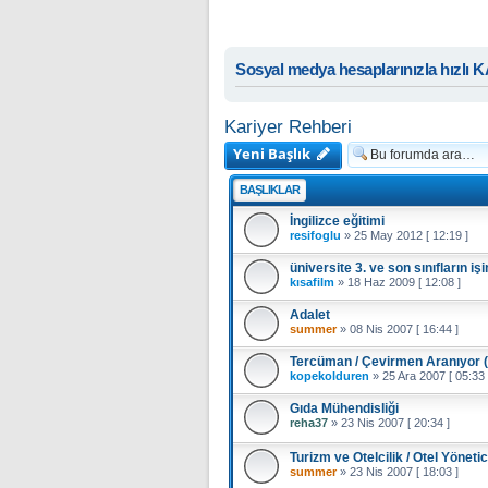
Sosyal medya hesaplarınızla hızlı 
Kariyer Rehberi
Yeni Başlık
BAŞLIKLAR
İngilizce eğitimi
resifoglu
»
25 May 2012 [ 12:19 ]
üniversite 3. ve son sınıfların işi
kısafilm
»
18 Haz 2009 [ 12:08 ]
Adalet
summer
»
08 Nis 2007 [ 16:44 ]
Tercüman / Çevirmen Aranıyor (
kopekolduren
»
25 Ara 2007 [ 05:33 
Gıda Mühendisliği
reha37
»
23 Nis 2007 [ 20:34 ]
Turizm ve Otelcilik / Otel Yönetici
summer
»
23 Nis 2007 [ 18:03 ]