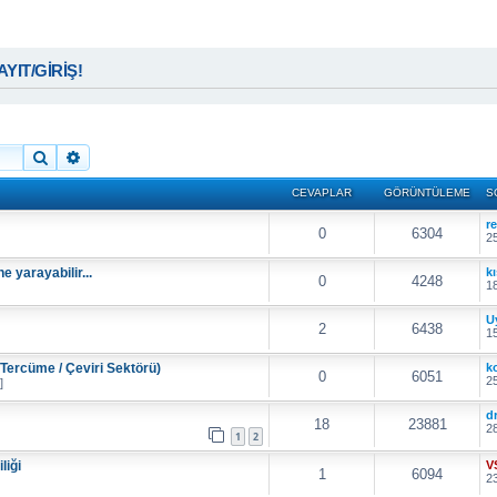
KAYIT/GİRİŞ!
Ara
Gelişmiş arama
CEVAPLAR
GÖRÜNTÜLEME
S
r
0
6304
25
ne yarayabilir...
k
0
4248
18
U
2
6438
15
Tercüme / Çeviri Sektörü)
k
0
6051
25
]
d
18
23881
28
1
2
liği
V
1
6094
23