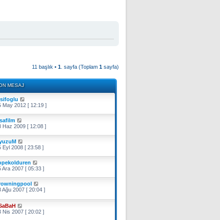
11 başlık •
1
. sayfa (Toplam
1
sayfa)
ON MESAJ
esifoglu
 May 2012 [ 12:19 ]
ısafilm
 Haz 2009 [ 12:08 ]
yuzuM
 Eyl 2008 [ 23:58 ]
opekolduren
 Ara 2007 [ 05:33 ]
rowningpool
 Ağu 2007 [ 20:04 ]
SaBaH
 Nis 2007 [ 20:02 ]