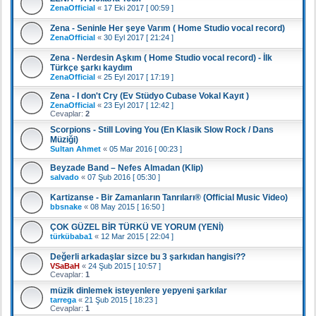
ZenaOfficial
«
17 Eki 2017 [ 00:59 ]
Zena - Seninle Her şeye Varım ( Home Studio vocal record)
ZenaOfficial
«
30 Eyl 2017 [ 21:24 ]
Zena - Nerdesin Aşkım ( Home Studio vocal record) - İlk
Türkçe şarkı kaydım
ZenaOfficial
«
25 Eyl 2017 [ 17:19 ]
Zena - I don't Cry (Ev Stüdyo Cubase Vokal Kayıt )
ZenaOfficial
«
23 Eyl 2017 [ 12:42 ]
Cevaplar:
2
Scorpions - Still Loving You (En Klasik Slow Rock / Dans
Müziği)
Sultan Ahmet
«
05 Mar 2016 [ 00:23 ]
Beyzade Band – Nefes Almadan (Klip)
salvado
«
07 Şub 2016 [ 05:30 ]
Kartizanse - Bir Zamanların Tanrıları® (Official Music Video)
bbsnake
«
08 May 2015 [ 16:50 ]
ÇOK GÜZEL BİR TÜRKÜ VE YORUM (YENİ)
türkübaba1
«
12 Mar 2015 [ 22:04 ]
Değerli arkadaşlar sizce bu 3 şarkıdan hangisi??
VSaBaH
«
24 Şub 2015 [ 10:57 ]
Cevaplar:
1
müzik dinlemek isteyenlere yepyeni şarkılar
tarrega
«
21 Şub 2015 [ 18:23 ]
Cevaplar:
1