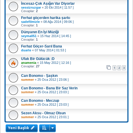
İncesaz-Çok Aşığın Var Diyorlar
sessizruzgar
«
20 Eki 2014 [ 11:57 ]
Cevaplar:
2
Ferhat göçerden harika şarkı
sadefilmizle
«
08 Ağu 2014 [ 09:06 ]
Cevaplar:
1
Dünyanın En İyi Müziği
seyma051
«
15 Haz 2014 [ 14:45 ]
Cevaplar:
1
Ferhat Göçer-Sarıl Bana
duarte
«
07 May 2014 [ 01:53 ]
Ufak Bir Gülücük :D
anamenia
«
15 May 2012 [ 12:16 ]
Cevaplar:
27
1
2
3
Can Bonomo - Şaşkın
summer
«
25 Oca 2012 [ 23:06 ]
Can Bonomo - Bana Bir Saz Verin
summer
«
25 Oca 2012 [ 23:03 ]
Can Bonomo - Meczup
summer
«
25 Oca 2012 [ 23:03 ]
Sezen Aksu - Olmaz Olsun
summer
«
25 Oca 2012 [ 23:01 ]
Yeni Başlık