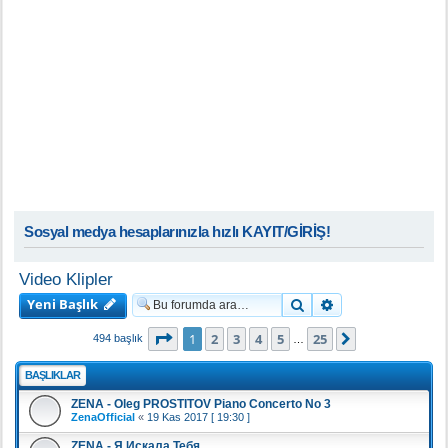
Sosyal medya hesaplarınızla hızlı KAYIT/GİRİŞ!
Video Klipler
Yeni Başlık
Ara
Gelişmiş arama
1
. sayfa (Toplam
25
sayfa)
1
2
3
4
5
25
Sonraki
494 başlık
…
BAŞLIKLAR
ZENA - Oleg PROSTITOV Piano Concerto No 3
ZenaOfficial
«
19 Kas 2017 [ 19:30 ]
ZENA - Я Искала Тебя