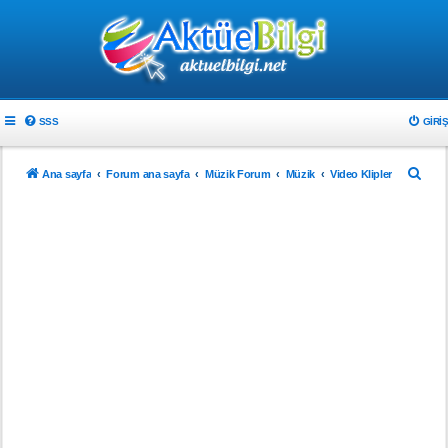
SSS
GIRIŞ
A
Ana sayfa
Forum ana sayfa
Müzik Forum
Müzik
Video Klipler
r
a