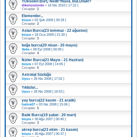
YÜkselen BurÇ Nedİr?NasıL BuLUnuR?
dikenüstünde
«
16 Nis 2010 [ 17:22 ]
Cevaplar:
2
Elementler...
büşra
«
03 Şub 2009 [ 00:28 ]
Cevaplar:
2
Aslan Burcu(23 temmuz - 22 ağustos)
büşra
«
18 Oca 2009 [ 21:30 ]
Cevaplar:
3
boğa burcu(20 nisan - 20 mayıs)
Veda
«
08 Eyl 2008 [ 00:09 ]
Cevaplar:
4
İkizler Burcu(21 Mayıs - 21 Haziran)
büşra
«
07 Eyl 2008 [ 14:05 ]
Cevaplar:
5
Astroloji Sözlüğü
Uyus
«
28 Nis 2008 [ 17:02 ]
Yıldızlar...
Uyus
«
28 Nis 2008 [ 16:53 ]
yay burcu(22 kasım - 21 aralık)
hatice07
«
03 Nis 2008 [ 15:06 ]
Cevaplar:
5
Balık Burcu(19 şubat - 20 mart)
büşra
«
30 Ağu 2007 [ 00:40 ]
Cevaplar:
3
akrep burcu(23 ekim - 21 kasım)
büşra
«
30 Ağu 2007 [ 00:37 ]