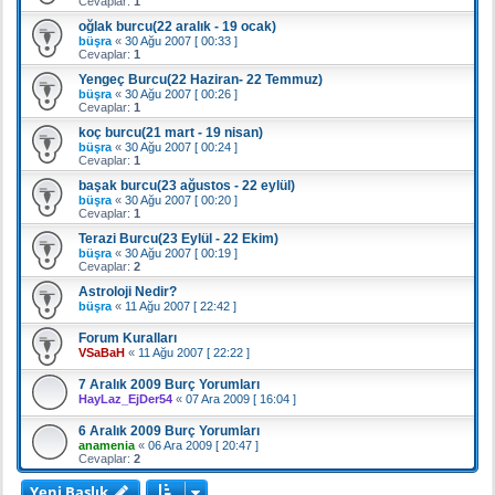
Cevaplar:
1
oğlak burcu(22 aralık - 19 ocak)
büşra
«
30 Ağu 2007 [ 00:33 ]
Cevaplar:
1
Yengeç Burcu(22 Haziran- 22 Temmuz)
büşra
«
30 Ağu 2007 [ 00:26 ]
Cevaplar:
1
koç burcu(21 mart - 19 nisan)
büşra
«
30 Ağu 2007 [ 00:24 ]
Cevaplar:
1
başak burcu(23 ağustos - 22 eylül)
büşra
«
30 Ağu 2007 [ 00:20 ]
Cevaplar:
1
Terazi Burcu(23 Eylül - 22 Ekim)
büşra
«
30 Ağu 2007 [ 00:19 ]
Cevaplar:
2
Astroloji Nedir?
büşra
«
11 Ağu 2007 [ 22:42 ]
Forum Kuralları
VSaBaH
«
11 Ağu 2007 [ 22:22 ]
7 Aralık 2009 Burç Yorumları
HayLaz_EjDer54
«
07 Ara 2009 [ 16:04 ]
6 Aralık 2009 Burç Yorumları
anamenia
«
06 Ara 2009 [ 20:47 ]
Cevaplar:
2
Yeni Başlık