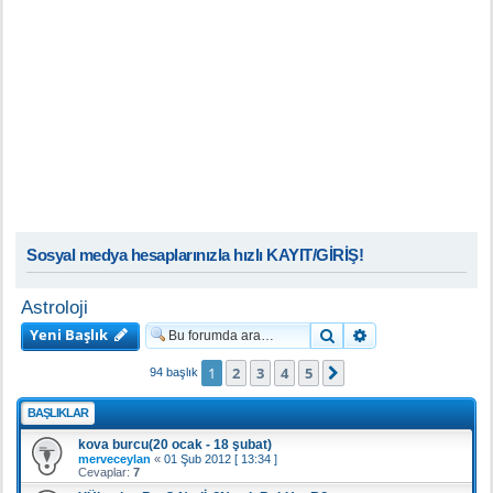
Sosyal medya hesaplarınızla hızlı KAYIT/GİRİŞ!
Astroloji
Yeni Başlık
Ara
Gelişmiş arama
1
2
3
4
5
Sonraki
94 başlık
BAŞLIKLAR
kova burcu(20 ocak - 18 şubat)
merveceylan
«
01 Şub 2012 [ 13:34 ]
Cevaplar:
7