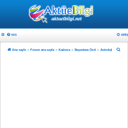
SSS
GIRIŞ
A
Ana sayfa
Forum ana sayfa
Kadınca
Bayanlara Özel
Astroloji
r
a