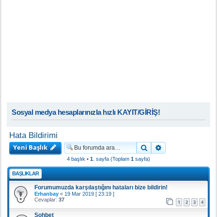
Sosyal medya hesaplarınızla hızlı KAYIT/GİRİŞ!
Hata Bildirimi
Yeni Başlık
Ara
Gelişmiş arama
4 başlık •
1
. sayfa (Toplam
1
sayfa)
BAŞLIKLAR
Forumumuzda karşılaştığını hataları bize bildirin!
Erhanbay
«
19 Mar 2019 [ 23:19 ]
Cevaplar:
37
1
2
3
4
Sohbet