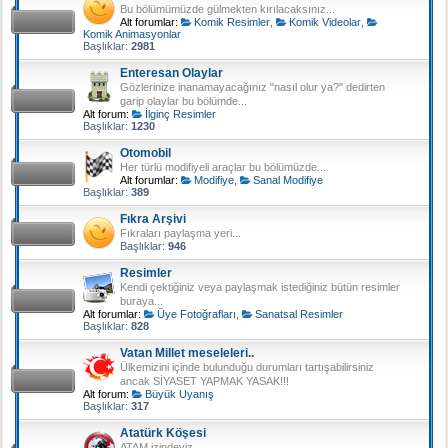
Bu bölümümüzde gülmekten kırılacaksınız...
Alt forumlar:
Komik Resimler
,
Komik Videolar
,
Komik Animasyonlar
Başlıklar:
2981
Enteresan Olaylar
Gözlerinize inanamayacağınız "nasıl olur ya?" dedirten
garip olaylar bu bölümde...
Alt forum:
İlginç Resimler
Başlıklar:
1230
Otomobil
Her türlü modifiyeli araçlar bu bölümüzde...
Alt forumlar:
Modifiye
,
Sanal Modifiye
Başlıklar:
389
Fıkra Arşivi
Fıkraları paylaşma yeri...
Başlıklar:
946
Resimler
Kendi çektiğiniz veya paylaşmak istediğiniz bütün resimler
buraya...
Alt forumlar:
Üye Fotoğrafları
,
Sanatsal Resimler
Başlıklar:
828
Vatan Millet meseleleri..
Ülkemizini içinde bulunduğu durumları tartışabilirsiniz
ancak SİYASET YAPMAK YASAK!!!
Alt forum:
Büyük Uyanış
Başlıklar:
317
Atatürk Köşesi
ATAM izindeyiz...