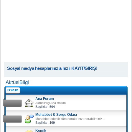
Sosyal medya hesaplarınızla hızlı KAYIT/GİRİŞ!
AktüelBilgi
FORUM
Ana Forum
AktüelBilgi Ana Bölüm
Başlıklar:
504
Muhabbet & Sorgu Odası
Muhabbet edebilir tüm sorularınızı sorabilirsiniz...
Başlıklar:
109
Komik