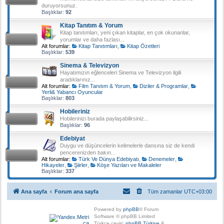
duruyorsunuz.
Başlıklar:
92
Kitap Tanıtım & Yorum
Kitap tanıtımları, yeni çıkan kitaplar, en çok okunanlar,
yorumlar ve daha fazlası...
Alt forumlar:
Kitap Tanıtımları
,
Kitap Özetleri
Başlıklar:
539
Sinema & Televizyon
Hayatımızın eğlenceleri Sinema ve Televizyon ilgili
aradıklarınız...
Alt forumlar:
Film Tanıtım & Yorum
,
Diziler & Programlar
,
Yerli& Yabancı Oyuncular
Başlıklar:
803
Hobileriniz
Hobilerinizi burada paylaşabilirsiniz...
Başlıklar:
96
Edebiyat
Duygu ve düşüncelerin kelimelerle dansına siz de kendi
pencerenizden bakın...
Alt forumlar:
Türk Ve Dünya Edebiyatı
,
Denemeler
,
Hikayeler
,
Şiirler
,
Köşe Yazıları ve Makaleler
Başlıklar:
337
Ana sayfa
Forum ana sayfa
Tüm zamanlar
UTC+03:00
Powered by
phpBB
® Forum
Software © phpBB Limited
Türkçe çeviri:
phpBB Türkiye
&