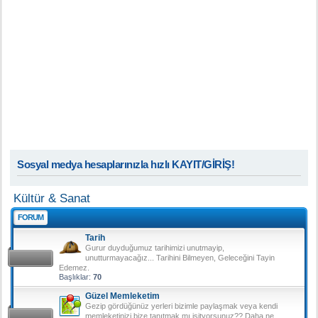
Sosyal medya hesaplarınızla hızlı KAYIT/GİRİŞ!
Kültür & Sanat
FORUM
Tarih
Gurur duyduğumuz tarihimizi unutmayip,
unutturmayacağız... Tarihini Bilmeyen, Geleceğini Tayin
Edemez.
Başlıklar:
70
Güzel Memleketim
Gezip gördüğünüz yerleri bizimle paylaşmak veya kendi
memleketinizi bize tanıtmak mı isityorsunuz?? Daha ne