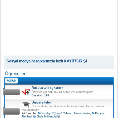
Sosyal medya hesaplarınızla hızlı KAYIT/GİRİŞ!
Öğrenciler
FORUM
Ödevler & Kaynaklar
Ödevler için artık tek bir adres var aktuelbilgi.net...
Başlıklar:
199
Üniversiteler
Üniversiteliler kendi üniversitenizi ve bölümlerinizi burada
tanıtabilirsiniz...
Alt forumlar:
Yurtdışı Eğitim & Yabancı Üniversiteler
,
Kariyer
Rehberi
,
Gıda Mühendisliği