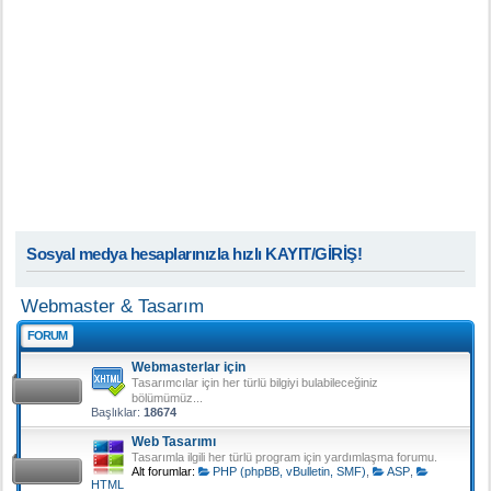
Sosyal medya hesaplarınızla hızlı KAYIT/GİRİŞ!
Webmaster & Tasarım
FORUM
Webmasterlar için
Tasarımcılar için her türlü bilgiyi bulabileceğiniz
bölümümüz...
Başlıklar:
18674
Web Tasarımı
Tasarımla ilgili her türlü program için yardımlaşma forumu.
Alt forumlar:
PHP (phpBB, vBulletin, SMF)
,
ASP
,
HTML