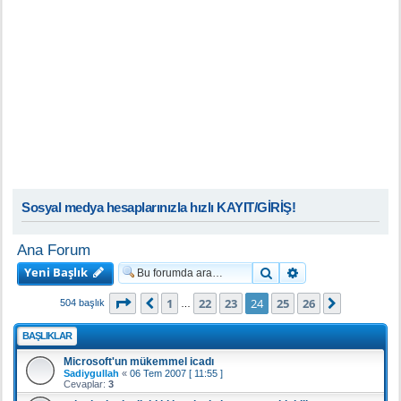
Sosyal medya hesaplarınızla hızlı KAYIT/GİRİŞ!
Ana Forum
Yeni Başlık
Ara
Gelişmiş arama
24
. sayfa (Toplam
26
sayfa)
1
22
23
24
25
26
Önceki
Sonraki
504 başlık
…
BAŞLIKLAR
Microsoft'un mükemmel icadı
Sadiygullah
«
06 Tem 2007 [ 11:55 ]
Cevaplar:
3