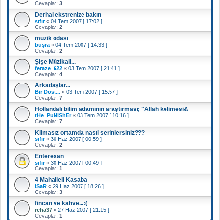
Cevaplar:
3
Derhal ekstrenize bakın
sıfır
«
04 Tem 2007 [ 17:02 ]
Cevaplar:
2
müzik odası
büşra
«
04 Tem 2007 [ 14:33 ]
Cevaplar:
2
Şişe Müzikali...
feraze_622
«
03 Tem 2007 [ 21:41 ]
Cevaplar:
4
Arkadaşlar...
Bir Dost...
«
03 Tem 2007 [ 15:57 ]
Cevaplar:
7
Hollandalı bilim adamının araştırması; "Allah kelimesi&
tHe_PuNiShEr
«
03 Tem 2007 [ 10:16 ]
Cevaplar:
7
Klimasız ortamda nasıl serinlersiniz???
sıfır
«
30 Haz 2007 [ 00:59 ]
Cevaplar:
2
Enteresan
sıfır
«
30 Haz 2007 [ 00:49 ]
Cevaplar:
1
4 Mahalleli Kasaba
iSaR
«
29 Haz 2007 [ 18:26 ]
Cevaplar:
3
fincan ve kahve...:(
reha37
«
27 Haz 2007 [ 21:15 ]
Cevaplar:
1