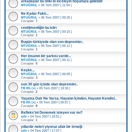
arkadaşlar bu linki bi inceleyin hoşunuza gidebilir
MTUĞRUL
«
06 Tem 2007 [ 11:54 ]
Ne Kadar Fakir...
MTUĞRUL
«
06 Tem 2007 [ 00:25 ]
Cevaplar:
7
centilmenliğin bu kdrı
MTUĞRUL
«
06 Tem 2007 [ 00:15 ]
Cevaplar:
1
Bugün türkiyede olan son depremler..
MTUĞRUL
«
06 Tem 2007 [ 00:12 ]
Cevaplar:
1
Her insanın bir şarkısı vardır...
MTUĞRUL
«
06 Tem 2007 [ 00:11 ]
Cevaplar:
5
Keşke...
MTUĞRUL
«
06 Tem 2007 [ 00:05 ]
Cevaplar:
3
son 30 gün içinde olan depremler..
FB Rh (+)
«
05 Tem 2007 [ 19:30 ]
Cevaplar:
2
Yaşama Dair Ne Varsa, Hayatın İçinden, Hayatın Kendisi..
FB Rh (+)
«
05 Tem 2007 [ 00:07 ]
Cevaplar:
8
Refleks'ini Denemek isteyen var mı?
sıfır
«
04 Tem 2007 [ 18:51 ]
Cevaplar:
1
yıllardır neleri yiyoruz ufak bir örneği
sıfır
«
04 Tem 2007 [ 17:07 ]