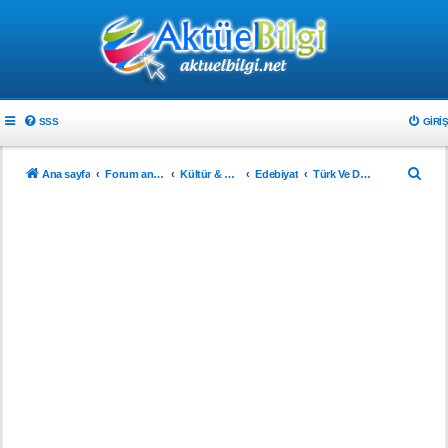
SSS
GIRIŞ
A
Ana sayfa
Forum ana sayfa
Kültür & Sanat
Edebiyat
Türk Ve Dünya Edebiyatı
r
a