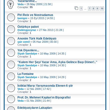
Yazarlarımız...
Veda
«
26 May 2009 [ 21:58 ]
Cevaplar:
95
1
7
8
9
10
…
Piri Reis ve Nostradamus
benigni
«
15 Eyl 2015 [ 14:55 ]
Cevaplar:
1
Öztürkçe paket
thekingpoyraz
«
27 Nis 2013 [ 21:28 ]
Cevaplar:
1
Anonim Türk Halk Edebiyatı
şair cemil
«
05 Haz 2009 [ 00:30 ]
Cevaplar:
1
Yok Diyenlere...
Siyah Sandalye
«
10 May 2009 [ 14:35 ]
Cevaplar:
1
"Kalem Her Şeyi Yazar Ama, Aşka Gelince Başı Döner!..''
Siyah Sandalye
«
10 May 2009 [ 14:30 ]
Cevaplar:
1
La Fontaine
Siyah Sandalye
«
10 May 2009 [ 14:29 ]
Cevaplar:
2
İstiklal Marşı Yarışmasında Elenen 6 şiir
Veda
«
12 Nis 2009 [ 17:42 ]
Cevaplar:
1
Prof. Dr. Mehmet Kaplan'ın Biyografisi
Veda
«
01 Nis 2009 [ 21:44 ]
Edebiyatçıların Lakapları