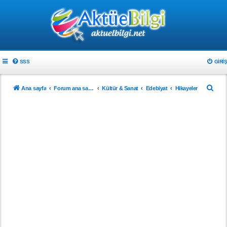
SSS
GIRIŞ
A
Ana sayfa
Forum ana sayfa
Kültür & Sanat
Edebiyat
Hikayeler
r
a