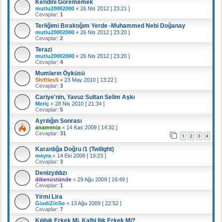
Kendini Görememek
mutlu20002000
«
26 Nis 2012 [ 23:21 ]
Cevaplar:
1
Terliğimi Bıraktığım Yerde -Muhammed Nebi Doğanay
mutlu20002000
«
26 Nis 2012 [ 23:20 ]
Cevaplar:
2
Terazi
mutlu20002000
«
26 Nis 2012 [ 23:20 ]
Cevaplar:
4
Mumların Öyküsü
ShiftlesS
«
23 May 2010 [ 13:22 ]
Cevaplar:
3
Cariye'nin, Yavuz Sultan Selim Aşkı
Meriç
«
28 Nis 2010 [ 21:34 ]
Cevaplar:
5
Ayrılığın Sonrası
anamenia
«
14 Kas 2009 [ 14:32 ]
Cevaplar:
31
1
2
3
4
Karanlığa Doğru /1 (Twilight)
meyra
«
14 Eki 2009 [ 19:23 ]
Cevaplar:
3
Denizyıldızı
dikenüstünde
«
29 Ağu 2009 [ 16:49 ]
Cevaplar:
1
Yirmi Lira
GiudiZioSo
«
13 Ağu 2009 [ 22:52 ]
Cevaplar:
7
Kılıbık Erkek Mi, Kalbi Ilık Erkek Mi?