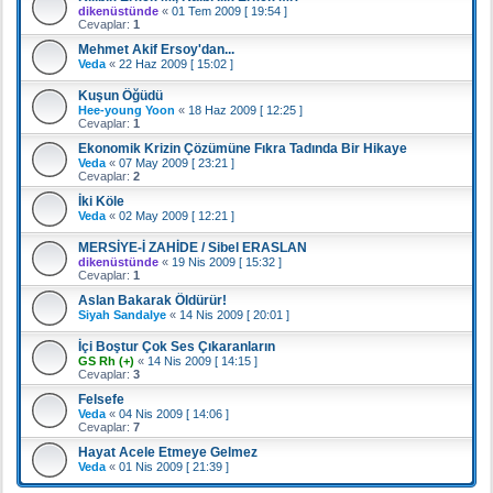
dikenüstünde
«
01 Tem 2009 [ 19:54 ]
Cevaplar:
1
Mehmet Akif Ersoy'dan...
Veda
«
22 Haz 2009 [ 15:02 ]
Kuşun Öğüdü
Hee-young Yoon
«
18 Haz 2009 [ 12:25 ]
Cevaplar:
1
Ekonomik Krizin Çözümüne Fıkra Tadında Bir Hikaye
Veda
«
07 May 2009 [ 23:21 ]
Cevaplar:
2
İki Köle
Veda
«
02 May 2009 [ 12:21 ]
MERSİYE-İ ZAHİDE / Sibel ERASLAN
dikenüstünde
«
19 Nis 2009 [ 15:32 ]
Cevaplar:
1
Aslan Bakarak Öldürür!
Siyah Sandalye
«
14 Nis 2009 [ 20:01 ]
İçi Boştur Çok Ses Çıkaranların
GS Rh (+)
«
14 Nis 2009 [ 14:15 ]
Cevaplar:
3
Felsefe
Veda
«
04 Nis 2009 [ 14:06 ]
Cevaplar:
7
Hayat Acele Etmeye Gelmez
Veda
«
01 Nis 2009 [ 21:39 ]