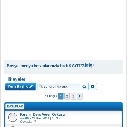
Sosyal medya hesaplarınızla hızlı KAYIT/GİRİŞ!
Hikayeler
Yeni Başlık
Ara
Gelişmiş arama
1
2
3
Sonraki
41 başlık
BAŞLIKLAR
Farenin Ders Veren Öyküsü
sisi06
«
21 Kas 2014 [ 10:35 ]
Cevaplar:
7