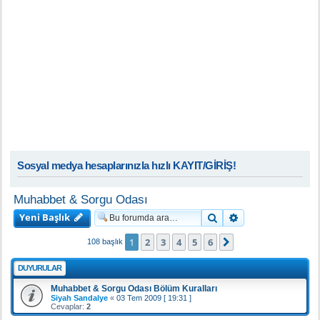
Sosyal medya hesaplarınızla hızlı KAYIT/GİRİŞ!
Muhabbet & Sorgu Odası
Yeni Başlık
Ara
Gelişmiş arama
1
2
3
4
5
6
Sonraki
108 başlık
DUYURULAR
Muhabbet & Sorgu Odası Bölüm Kuralları
Siyah Sandalye
«
03 Tem 2009 [ 19:31 ]
Cevaplar:
2