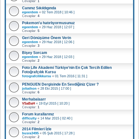
Cevaplar:
1
Canınız Sıkıldıgında
egeerdem
«
02 Tem 2018 [ 10:46 ]
Cevaplar:
4
Pokemon'u hatırlıyormusunuz
egeerdem
«
29 Haz 2018 [ 12:07 ]
Cevaplar:
5
Geri Dönüşüme Önem Verin
egeerdem
«
29 Haz 2018 [ 12:06 ]
Cevaplar:
3
Bişey Sorcam
egeerdem
«
29 Haz 2018 [ 12:03 ]
Cevaplar:
2
Foto Life Akademi Türkiye’nin En Çok Tercih Edilen
Fotoğrafçılık Kursu
fotografcilikkursu
«
01 Tem 2016 [ 11:31 ]
PENGUEN Dergisinde En Sevdiğiniz Çizer ?
joliathon
«
28 Eki 2015 [ 17:00 ]
Cevaplar:
6
Merhabalaarr
VSaBaH
«
19 Eyl 2015 [ 10:20 ]
Cevaplar:
1
Forum kurallarınız
difficulty
«
14 Mar 2015 [ 02:40 ]
Cevaplar:
2
2014 Filmleri İzle
busra3495
«
05 Şub 2015 [ 17:28 ]
Cevaplar:
2