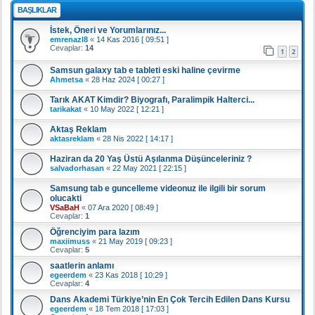
BAŞLIKLAR
İstek, Öneri ve Yorumlarınız...
emrenazl8
«
14 Kas 2016 [ 09:51 ]
Cevaplar:
14
1
2
Samsun galaxy tab e tableti eski haline çevirme
Ahmetsa
«
28 Haz 2024 [ 00:27 ]
Tarık AKAT Kimdir? Biyografı, Paralimpik Halterci...
tarikakat
«
10 May 2022 [ 12:21 ]
Aktaş Reklam
aktasreklam
«
28 Nis 2022 [ 14:17 ]
Haziran da 20 Yaş Üstü Aşılanma Düşünceleriniz ?
salvadorhasan
«
22 May 2021 [ 22:15 ]
Samsung tab e guncelleme videonuz ile ilgili bir sorum
olucakti
VSaBaH
«
07 Ara 2020 [ 08:49 ]
Cevaplar:
1
Öğrenciyim para lazım
maxiimuss
«
21 May 2019 [ 09:23 ]
Cevaplar:
5
saatlerin anlamı
egeerdem
«
23 Kas 2018 [ 10:29 ]
Cevaplar:
4
Dans Akademi Türkiye’nin En Çok Tercih Edilen Dans Kursu
egeerdem
«
18 Tem 2018 [ 17:03 ]