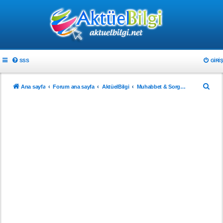
SSS
GIRIŞ
A
Ana sayfa
Forum ana sayfa
AktüelBilgi
Muhabbet & Sorgu Odası
r
a