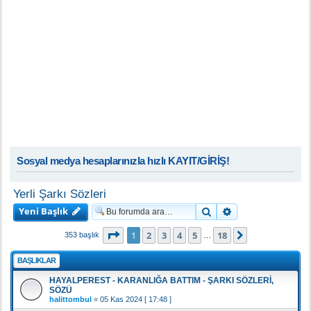
Sosyal medya hesaplarınızla hızlı KAYIT/GİRİŞ!
Yerli Şarkı Sözleri
Yeni Başlık
Ara
Gelişmiş arama
1
. sayfa (Toplam
18
sayfa)
1
2
3
4
5
18
Sonraki
353 başlık
…
BAŞLIKLAR
HAYALPEREST - KARANLIĞA BATTIM - ŞARKI SÖZLERİ,
SÖZÜ
halittombul
«
05 Kas 2024 [ 17:48 ]