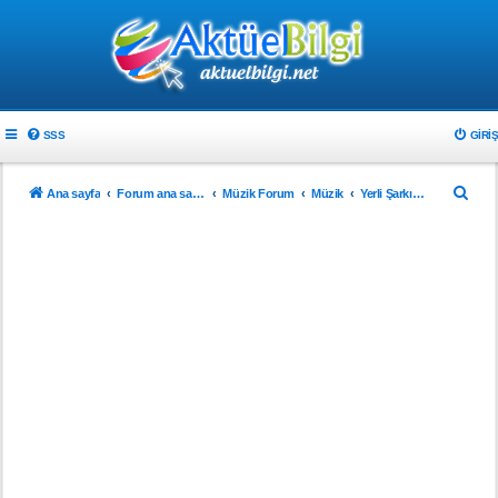
SSS
GIRIŞ
A
Ana sayfa
Forum ana sayfa
Müzik Forum
Müzik
Yerli Şarkı Sözleri
r
a