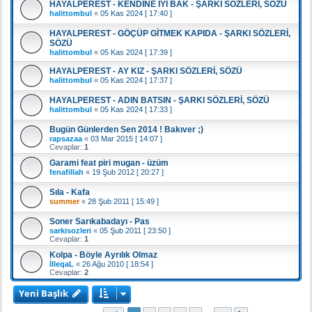
HAYALPEREST - KENDİNE İYİ BAK - ŞARKI SÖZLERİ, SÖZÜ
halittombul
«
05 Kas 2024 [ 17:40 ]
HAYALPEREST - GÖÇÜP GİTMEK KAPIDA - ŞARKI SÖZLERİ,
SÖZÜ
halittombul
«
05 Kas 2024 [ 17:39 ]
HAYALPEREST - AY KIZ - ŞARKI SÖZLERİ, SÖZÜ
halittombul
«
05 Kas 2024 [ 17:37 ]
HAYALPEREST - ADIN BATSIN - ŞARKI SÖZLERİ, SÖZÜ
halittombul
«
05 Kas 2024 [ 17:33 ]
Bugün Günlerden Sen 2014 ! Bakıver ;)
rapsazaa
«
03 Mar 2015 [ 14:07 ]
Cevaplar:
1
Garami feat piri mugan - üzüm
fenafillah
«
19 Şub 2012 [ 20:27 ]
Sıla - Kafa
summer
«
28 Şub 2011 [ 15:49 ]
Soner Sarıkabadayı - Pas
sarkisozleri
«
05 Şub 2011 [ 23:50 ]
Cevaplar:
1
Kolpa - Böyle Ayrılık Olmaz
İlleqaL
«
26 Ağu 2010 [ 18:54 ]
Cevaplar:
2
Yeni Başlık