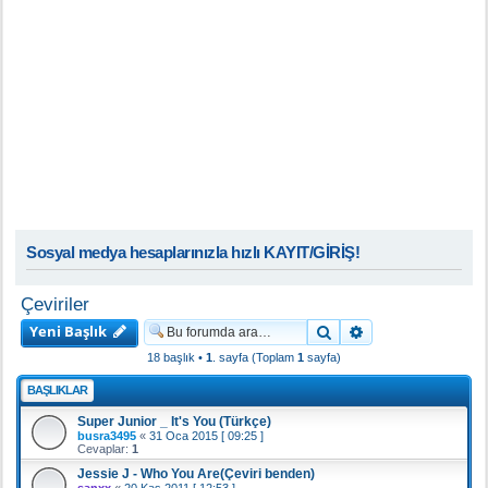
Sosyal medya hesaplarınızla hızlı KAYIT/GİRİŞ!
Çeviriler
Yeni Başlık
Ara
Gelişmiş arama
18 başlık •
1
. sayfa (Toplam
1
sayfa)
BAŞLIKLAR
Super Junior _ It's You (Türkçe)
busra3495
«
31 Oca 2015 [ 09:25 ]
Cevaplar:
1
Jessie J - Who You Are(Çeviri benden)
sanxx
«
20 Kas 2011 [ 12:53 ]