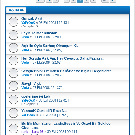
BAŞLIKLAR
Gerçek Aşık
YaPrOcK
«
08 Eki 2008 [ 12:43 ]
Cevaplar:
2
Leyla İle Mecnun'dan...
Veda
«
07 Eki 2008 [ 22:09 ]
Aşk ile Öyle Sarhoş Olmuşum Ki…
Veda
«
07 Eki 2008 [ 22:08 ]
Her Soruda Aşk Var, Her Cevapta Daha Fazlası...
Veda
«
07 Eki 2008 [ 22:07 ]
Sevgilerinin Üstünden Bahârlar ve Kışlar Geçenlere!
Veda
«
07 Eki 2008 [ 22:05 ]
Sevgi - Aşk
Veda
«
07 Eki 2008 [ 21:37 ]
gözlerime iyi bak
YaPrOcK
«
30 Eyl 2008 [ 19:01 ]
Cevaplar:
7
YanmaK GüzeldiR BazeN...
YaPrOcK
«
30 Eyl 2008 [ 11:54 ]
Bu Bir Msn Yazışmasıdır,Sessiz Ve Güzel Bir Şekilde
Okumanız
tarla__kusu93
«
30 Eyl 2008 [ 09:44 ]