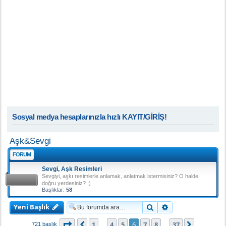
Sosyal medya hesaplarınızla hızlı KAYIT/GİRİŞ!
Aşk&Sevgi
FORUM
Sevgi, Aşk Resimleri
Sevgiyi, aşkı resimlerle anlamak, anlatmak istermisiniz? O halde
doğru yerdesiniz? ;)
Başlıklar:
58
Yeni Başlık
Ara
Gelişmiş arama
6
. sayfa (Toplam
37
sayfa)
1
4
5
6
7
8
37
Önceki
Sonraki
721 başlık
…
…