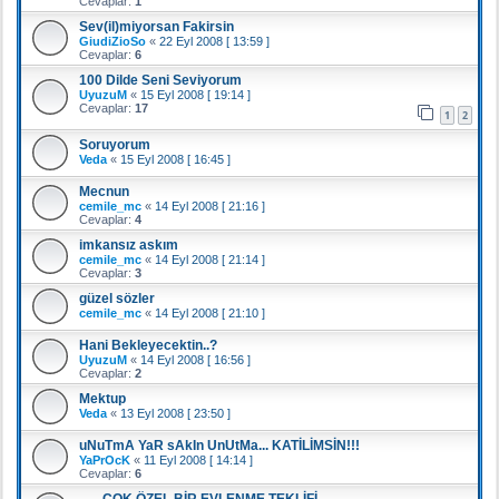
Cevaplar:
1
Sev(il)miyorsan Fakirsin
GiudiZioSo
«
22 Eyl 2008 [ 13:59 ]
Cevaplar:
6
100 Dilde Seni Seviyorum
UyuzuM
«
15 Eyl 2008 [ 19:14 ]
Cevaplar:
17
1
2
Soruyorum
Veda
«
15 Eyl 2008 [ 16:45 ]
Mecnun
cemile_mc
«
14 Eyl 2008 [ 21:16 ]
Cevaplar:
4
imkansız askım
cemile_mc
«
14 Eyl 2008 [ 21:14 ]
Cevaplar:
3
güzel sözler
cemile_mc
«
14 Eyl 2008 [ 21:10 ]
Hani Bekleyecektin..?
UyuzuM
«
14 Eyl 2008 [ 16:56 ]
Cevaplar:
2
Mektup
Veda
«
13 Eyl 2008 [ 23:50 ]
uNuTmA YaR sAkIn UnUtMa... KATİLİMSİN!!!
YaPrOcK
«
11 Eyl 2008 [ 14:14 ]
Cevaplar:
6
...... ÇOK ÖZEL BİR EVLENME TEKLİFİ ......