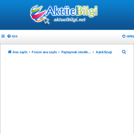
SSS
GIRIŞ
A
Ana sayfa
Forum ana sayfa
Paylaşmak istedikleriniz
Aşk&Sevgi
r
a