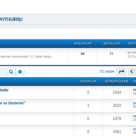
KAYIT/GİRİŞ!
BAŞLIKLAR
MESAJLAR
SON 
gönd
58
77
anlatmak istermisiniz? O halde doğru
20 Ey
Ara
Gelişmiş arama
27
. s
721 başlık
CEVAPLAR
GÖRÜNTÜLEME
S
lüdür
M
0
1504
16
m ve Gözlerim''
g
1
2010
16
t
0
1479
15
m
0
1561
15