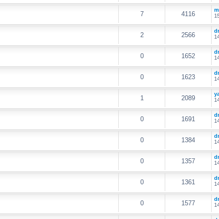
m
7
4116
15
d
2
2566
14
d
0
1652
14
d
0
1623
14
y
1
2089
14
d
0
1691
14
d
0
1384
14
d
0
1357
14
d
0
1361
14
d
0
1577
14