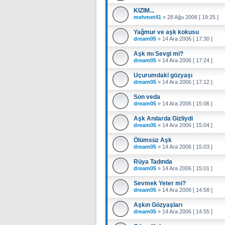
KIZIM...
mehmet41
»
28 Ağu 2006 [ 19:25 ]
Yağmur ve aşk kokusu
dream05
»
14 Ara 2006 [ 17:30 ]
Aşk mı Sevgi mi?
dream05
»
14 Ara 2006 [ 17:24 ]
Uçurumdaki gözyaşı
dream05
»
14 Ara 2006 [ 17:12 ]
Son veda
dream05
»
14 Ara 2006 [ 15:06 ]
Aşk Anılarda Gizliydi
dream05
»
14 Ara 2006 [ 15:04 ]
Ölümsüz Aşk
dream05
»
14 Ara 2006 [ 15:03 ]
Rüya Tadında
dream05
»
14 Ara 2006 [ 15:01 ]
Sevmek Yeter mi?
dream05
»
14 Ara 2006 [ 14:58 ]
Aşkın Gözyaşları
dream05
»
14 Ara 2006 [ 14:55 ]