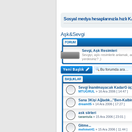
Sosyal medya hesaplarınızla hızlı 
Aşk&Sevgi
FORUM
Sevgi, Aşk Resimleri
Sevgiyi, aşkı resimlerle anlamak, 
yerdesiniz? ;)
Yeni Başlık
BAŞLIKLAR
Sevgi İnanılmayacak KadarG üç
MTUĞRUL
»
16 Ara 2006 [ 14:47 ]
Sana 3Kişi Ağladık...''Ben-Kalbi
dream05
»
14 Ara 2006 [ 17:27 ]
ask siirleri
tarantula
»
15 Ara 2006 [ 23:01 ]
Gitme...
mehmet41
»
15 Ara 2006 [ 11:44 ]