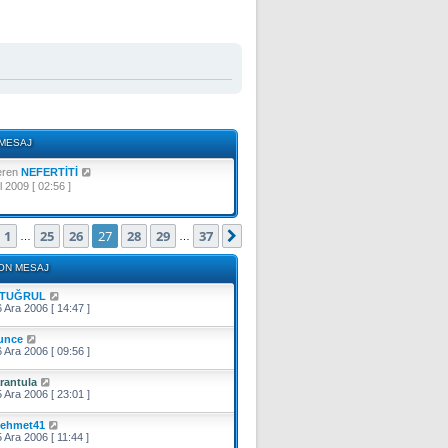
MESAJ
S
eren
NEFERTİTİ
o
l 2009 [ 02:56 ]
n
m
e
ayfa (Toplam
37
sayfa)
1
25
26
27
28
29
37
Önceki
Sonraki
…
…
s
a
ON MESAJ
j
ı
TUĞRUL
g
 Ara 2006 [ 14:47 ]
ö
r
unce
ü
 Ara 2006 [ 09:56 ]
n
t
ü
arantula
 Ara 2006 [ 23:01 ]
l
e
ehmet41
 Ara 2006 [ 11:44 ]