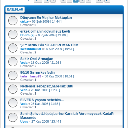
BAŞLIKLAR
Dünyanın En Meşhur Mektupları
ctrlze
«
08 Şub 2009 [ 14:44 ]
Cevaplar:
6
erkek olmanın doyumsuz keyfi
FB Rh (+)
«
05 Şub 2009 [ 21:00 ]
Cevaplar:
3
ŞEYTANIN BİR SİLAHI:ROMANTİZM
swashbuckler
«
05 Şub 2009 [ 19:57 ]
Cevaplar:
2
Sekiz Özel Armağan
Veda
«
18 Oca 2009 [ 21:26 ]
Cevaplar:
2
90/10 Sırrını keşfedin
tarla__kusu93
«
30 Kas 2008 [ 18:51 ]
Cevaplar:
1
Nedensiz,sebepsiz,habersiz Bitti
Veda
«
28 Kas 2008 [ 11:39 ]
Cevaplar:
1
ELVEDA yaşam sebebim…
Veda
«
28 Kas 2008 [ 11:36 ]
Cevaplar:
1
Senin ŞehvetLi öpüşLerine KarsıLık Veremeyecek KadaR
Masumdu
Uyus
«
27 Kas 2008 [ 23:44 ]