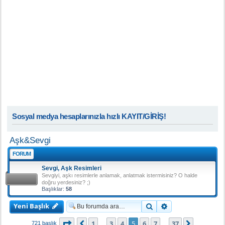
Sosyal medya hesaplarınızla hızlı KAYIT/GİRİŞ!
Aşk&Sevgi
FORUM
Sevgi, Aşk Resimleri
Sevgiyi, aşkı resimlerle anlamak, anlatmak istermisiniz? O halde
doğru yerdesiniz? ;)
Başlıklar:
58
Yeni Başlık
Ara
Gelişmiş arama
5
. sayfa (Toplam
37
sayfa)
1
3
4
5
6
7
37
Önceki
Sonraki
721 başlık
…
…