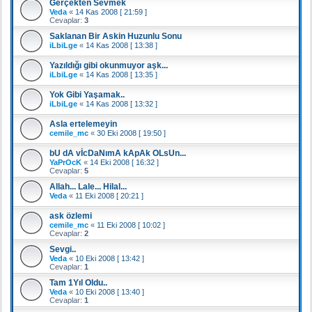
Gerçekten Sevmek
Veda
«
14 Kas 2008 [ 21:59 ]
Cevaplar:
3
Saklanan Bir Askin Huzunlu Sonu
iLbiLge
«
14 Kas 2008 [ 13:38 ]
Yazıldığı gibi okunmuyor aşk...
iLbiLge
«
14 Kas 2008 [ 13:35 ]
Yok Gibi Yaşamak..
iLbiLge
«
14 Kas 2008 [ 13:32 ]
Asla ertelemeyin
cemile_mc
«
30 Eki 2008 [ 19:50 ]
bU dA vİcDaNımA kApAk OLsUn...
YaPrOcK
«
14 Eki 2008 [ 16:32 ]
Cevaplar:
5
Allah... Lale... Hilal...
Veda
«
11 Eki 2008 [ 20:21 ]
ask özlemi
cemile_mc
«
11 Eki 2008 [ 10:02 ]
Cevaplar:
2
Sevgi..
Veda
«
10 Eki 2008 [ 13:42 ]
Cevaplar:
1
Tam 1Yıl Oldu..
Veda
«
10 Eki 2008 [ 13:40 ]
Cevaplar:
1