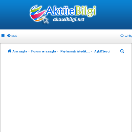
SSS
GIRIŞ
A
Ana sayfa
Forum ana sayfa
Paylaşmak istedikleriniz
Aşk&Sevgi
r
a