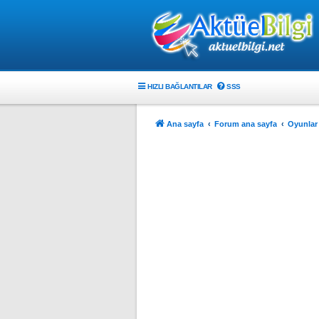
HIZLI BAĞLANTILAR
SSS
Ana sayfa
Forum ana sayfa
Oyunlar