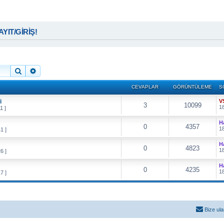
KAYIT/GİRİŞ!
Ara
Gelişmiş arama
CEVAPLAR
GÖRÜNTÜLEME
S
i
V
3
10099
18
1 ]
H
0
4357
18
1 ]
H
0
4823
18
6 ]
H
0
4235
18
7 ]
Bize ula