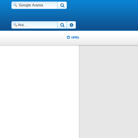
Ara
Gelişmiş arama
GIRIŞ