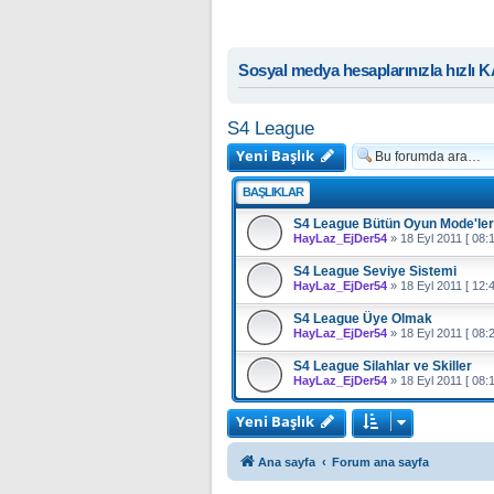
Sosyal medya hesaplarınızla hızlı 
S4 League
Yeni Başlık
BAŞLIKLAR
S4 League Bütün Oyun Mode'ler
HayLaz_EjDer54
»
18 Eyl 2011 [ 08:1
S4 League Seviye Sistemi
HayLaz_EjDer54
»
18 Eyl 2011 [ 12:4
S4 League Üye Olmak
HayLaz_EjDer54
»
18 Eyl 2011 [ 08:2
S4 League Silahlar ve Skiller
HayLaz_EjDer54
»
18 Eyl 2011 [ 08:1
Yeni Başlık
Ana sayfa
Forum ana sayfa