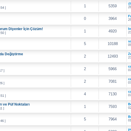
@
1
5359
26
54 ]
F
0
3964
25
rum Diyenler İçin Çözüm!
b
1
4920
23
50 ]
s
5
10188
09
da Değiştirme
Z
2
12493
23
c
2
5966
07
17 ]
c
2
7081
07
26 ]
c
4
7130
07
51 ]
ı ve Püf Noktaları
B
1
7593
02
1 ]
B
5
7964
01
46 ]
p