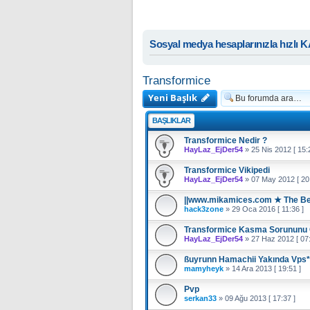
Sosyal medya hesaplarınızla hızlı 
Transformice
Yeni Başlık
BAŞLIKLAR
Transformice Nedir ?
HayLaz_EjDer54
»
25 Nis 2012 [ 15:
Transformice Vikipedi
HayLaz_EjDer54
»
07 May 2012 [ 20:
||www.mikamices.com ★ The Best
hack3zone
»
29 Oca 2016 [ 11:36 ]
Transformice Kasma Sorununu
HayLaz_EjDer54
»
27 Haz 2012 [ 07:
ßuyrunn Hamachii Yakında Vps
mamyheyk
»
14 Ara 2013 [ 19:51 ]
Pvp
serkan33
»
09 Ağu 2013 [ 17:37 ]