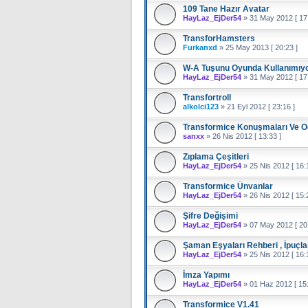
109 Tane Hazır Avatar
HayLaz_EjDer54
»
31 May 2012 [ 17:
TransforHamsters
Furkanxd
»
25 May 2013 [ 20:23 ]
W-A Tuşunu Oyunda Kullanımıyo
HayLaz_EjDer54
»
31 May 2012 [ 17:
Transfortroll
alkolci123
»
21 Eyl 2012 [ 23:16 ]
Transformice Konuşmaları Ve O
sanxx
»
26 Nis 2012 [ 13:33 ]
Zıplama Çeşitleri
HayLaz_EjDer54
»
25 Nis 2012 [ 16:
Transformice Ünvanlar
HayLaz_EjDer54
»
26 Nis 2012 [ 15:
Şifre Değişimi
HayLaz_EjDer54
»
07 May 2012 [ 20:
Şaman Eşyaları Rehberi , İpuçlar
HayLaz_EjDer54
»
25 Nis 2012 [ 16:1
İmza Yapımı
HayLaz_EjDer54
»
01 Haz 2012 [ 15:
Transformice V1.41