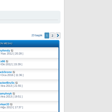
1
2
Sonraki
23 başlık
ON MESAJ
eyfendy
 Kas 2012 [ 20:28 ]
zx66
 Eki 2012 [ 15:39 ]
ack3zone
 Oca 2016 [ 11:36 ]
ackerBruSs
 Ara 2013 [ 21:55 ]
amyheyk
 Ara 2013 [ 19:51 ]
erkan33
 Ağu 2013 [ 17:37 ]