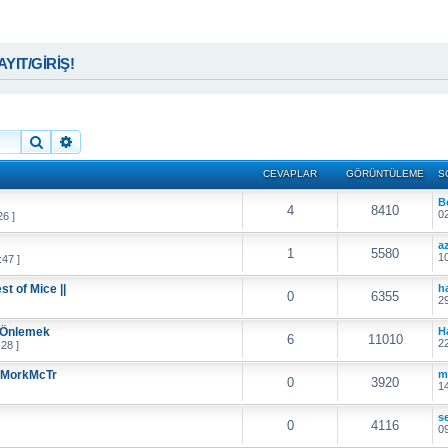
KAYIT/GİRİŞ!
Ara
Gelişmiş arama
CEVAPLAR
GÖRÜNTÜLEME
S
B
4
8410
02
26 ]
a
1
5580
10
47 ]
 of Mice ||
h
0
6355
29
 Önlemek
H
6
11010
22
28 ]
*MorkMcTr
m
0
3920
14
s
0
4116
09