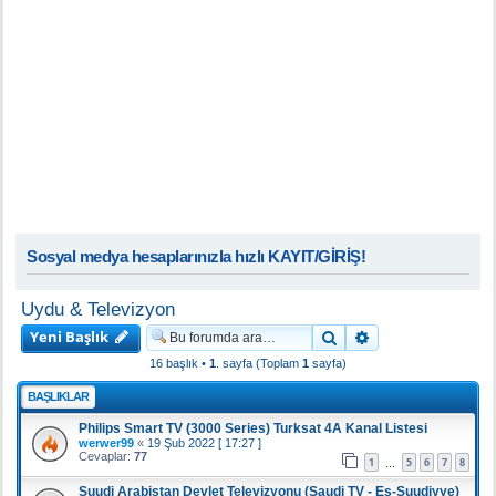
Sosyal medya hesaplarınızla hızlı KAYIT/GİRİŞ!
Uydu & Televizyon
Yeni Başlık
Ara
Gelişmiş arama
16 başlık •
1
. sayfa (Toplam
1
sayfa)
BAŞLIKLAR
Philips Smart TV (3000 Series) Turksat 4A Kanal Listesi
werwer99
«
19 Şub 2022 [ 17:27 ]
Cevaplar:
77
1
5
6
7
8
…
Suudi Arabistan Devlet Televizyonu (Saudi TV - Es-Suudiyye)