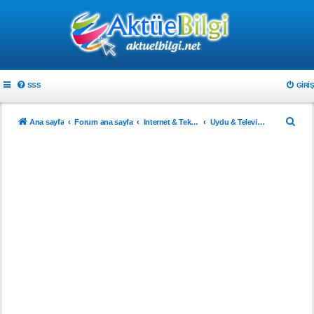
SSS
GIRIŞ
A
Ana sayfa
Forum ana sayfa
Internet & Teknoloji
Uydu & Televizyon
r
a