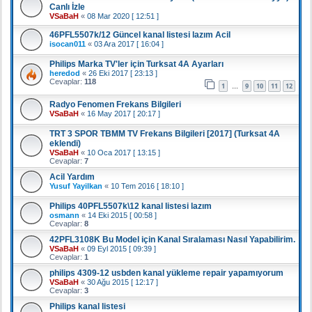
Canlı İzle
VSaBaH
«
08 Mar 2020 [ 12:51 ]
46PFL5507k/12 Güncel kanal listesi lazım Acil
isocan011
«
03 Ara 2017 [ 16:04 ]
Philips Marka TV'ler için Turksat 4A Ayarları
heredod
«
26 Eki 2017 [ 23:13 ]
Cevaplar:
118
1
9
10
11
12
…
Radyo Fenomen Frekans Bilgileri
VSaBaH
«
16 May 2017 [ 20:17 ]
TRT 3 SPOR TBMM TV Frekans Bilgileri [2017] (Turksat 4A
eklendi)
VSaBaH
«
10 Oca 2017 [ 13:15 ]
Cevaplar:
7
Acil Yardım
Yusuf Yayilkan
«
10 Tem 2016 [ 18:10 ]
Philips 40PFL5507k\12 kanal listesi lazım
osmann
«
14 Eki 2015 [ 00:58 ]
Cevaplar:
8
42PFL3108K Bu Model için Kanal Sıralaması Nasıl Yapabilirim.
VSaBaH
«
09 Eyl 2015 [ 09:39 ]
Cevaplar:
1
philips 4309-12 usbden kanal yükleme repair yapamıyorum
VSaBaH
«
30 Ağu 2015 [ 12:17 ]
Cevaplar:
3
Philips kanal listesi