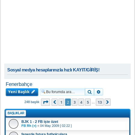
Sosyal medya hesaplarınızla hızlı KAYIT/GİRİŞ!
Fenerbahçe
Yeni Başlık
Ara
Gelişmiş arama
2
. sayfa (Toplam
13
sayfa)
1
2
3
4
5
13
Önceki
Sonraki
248 başlık
…
BAŞLIKLAR
BJK 1 - 2 FB işte özet
FB Rh (+)
«
04 May 2009 [ 02:22 ]
fenerde fatura futbolculara