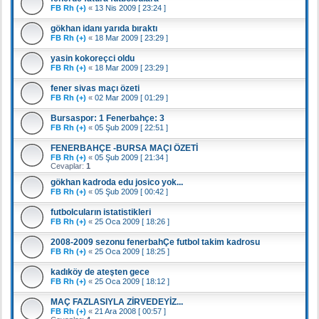
FB Rh (+)
«
13 Nis 2009 [ 23:24 ]
gökhan idanı yarıda bıraktı
FB Rh (+)
«
18 Mar 2009 [ 23:29 ]
yasin kokoreçci oldu
FB Rh (+)
«
18 Mar 2009 [ 23:29 ]
fener sivas maçı özeti
FB Rh (+)
«
02 Mar 2009 [ 01:29 ]
Bursaspor: 1 Fenerbahçe: 3
FB Rh (+)
«
05 Şub 2009 [ 22:51 ]
FENERBAHÇE -BURSA MAÇI ÖZETİ
FB Rh (+)
«
05 Şub 2009 [ 21:34 ]
Cevaplar:
1
gökhan kadroda edu josico yok...
FB Rh (+)
«
05 Şub 2009 [ 00:42 ]
futbolcuların istatistikleri
FB Rh (+)
«
25 Oca 2009 [ 18:26 ]
2008-2009 sezonu fenerbahÇe futbol takim kadrosu
FB Rh (+)
«
25 Oca 2009 [ 18:25 ]
kadıköy de ateşten gece
FB Rh (+)
«
25 Oca 2009 [ 18:12 ]
MAÇ FAZLASIYLA ZİRVEDEYİZ...
FB Rh (+)
«
21 Ara 2008 [ 00:57 ]