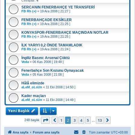
Cevaplar:
4
SERCANIN FENERBAHÇE YE TRANSFERİ
FB Rh (+)
«
19 Ara 2008 [ 21:27 ]
FENERBAHÇADE EKSİKLER
FB Rh (+)
«
19 Ara 2008 [ 21:25 ]
KONYASPOR-FENERBAHÇE MAÇINDAN NOTLAR
FB Rh (+)
«
19 Ara 2008 [ 21:25 ]
İLK YARIYI 0,2 ÖNDE TAMAMLADIK
FB Rh (+)
«
19 Ara 2008 [ 21:24 ]
İngiliz Basını: Arsenal Çöktü
Veda
«
06 Kas 2008 [ 19:48 ]
Fenerbahçe Son Kozunu Oynayacak
Veda
«
05 Kas 2008 [ 21:08 ]
Hâlâ elimizde
aLeM_oLsUn
«
11 Eki 2008 [ 14:50 ]
Kader maçları
aLeM_oLsUn
«
11 Eki 2008 [ 14:49 ]
Yeni Başlık
2
. sayfa (Toplam
13
sayfa)
1
2
3
4
5
13
Önceki
Sonraki
248 başlık
…
Ana sayfa
Forum ana sayfa
Tüm zamanlar
UTC+03:00