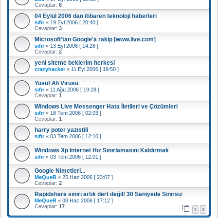
Cevaplar:
6
04 Eylül 2006 dan itibaren teknoloji haberleri
sıfır
«
19 Eyl 2006 [ 20:40 ]
Cevaplar:
3
Microsoft'tan Google'a rakip [www.live.com]
sıfır
«
13 Eyl 2006 [ 14:26 ]
Cevaplar:
2
yeni siteme beklerim herkesi
crazyhacker
«
11 Eyl 2006 [ 19:50 ]
Yusuf Ali Virüsü
sıfır
«
11 Ağu 2006 [ 19:28 ]
Cevaplar:
1
Windows Live Messenger Hata İletileri ve Çözümleri
sıfır
«
18 Tem 2006 [ 02:03 ]
Cevaplar:
1
harry poter yazıstili
sıfır
«
03 Tem 2006 [ 12:10 ]
Windows Xp Internet Hız Sınırlamasını Kaldırmak
sıfır
«
03 Tem 2006 [ 12:01 ]
Google Nimetleri...
MeQueR
«
25 Haz 2006 [ 23:07 ]
Cevaplar:
2
Rapidshare sınırı artık dert değil! 30 Saniyede Sınırsız
MeQueR
«
08 Haz 2006 [ 17:12 ]
Cevaplar:
17
1
2