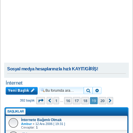
Sosyal medya hesaplarınızla hızlı KAYIT/GİRİŞ!
İnternet
Yeni Başlık
Ara
Gelişmiş arama
19
. sayfa (Toplam
20
sayfa)
1
16
17
18
19
20
Önceki
Sonraki
392 başlık
…
BAŞLIKLAR
İnternete Bağımlı Olmak
Ambur
«
12 Ara 2006 [ 19:31 ]
Cevaplar:
1