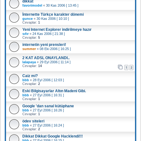
dikkat
favorimodel
«
30 Kas 2006 [ 13:45 ]
İnternette Türkçe karakter dönemi
gunce
«
30 Kas 2006 [ 10:10 ]
Cevaplar:
1
Yeni Internet Explorer indirilmeye hazır
sıfır
«
24 Kas 2006 [ 21:38 ]
Cevaplar:
5
internetin yeni prensleri!
summer
«
08 Eki 2006 [ 16:25 ]
2 KAT ADSL ONAYLANDI..
lalapaşa
«
29 Eyl 2006 [ 11:14 ]
Cevaplar:
14
1
2
Caiz mi?
bbb
«
28 Eyl 2006 [ 12:03 ]
Cevaplar:
2
Eski Bilgisayarlar Altın Madeni Gibi.
bbb
«
27 Eyl 2006 [ 16:31 ]
Cevaplar:
1
Google 'dan sanal kütüphane
bbb
«
27 Eyl 2006 [ 16:26 ]
Cevaplar:
1
ödev siteleri
bbb
«
27 Eyl 2006 [ 16:24 ]
Cevaplar:
2
Dikkat Dikkat Google Hacklendi!!!
bbb
«
27 Eyl 2006 [ 16:15 ]