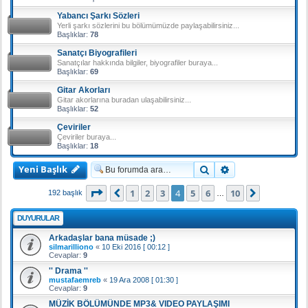
Yabancı Şarkı Sözleri
Yerli şarkı sözlerini bu bölümümüzde paylaşabilirsiniz...
Başlıklar:
78
Sanatçı Biyografileri
Sanatçılar hakkında bilgiler, biyografiler buraya...
Başlıklar:
69
Gitar Akorları
Gitar akorlarına buradan ulaşabilirsiniz...
Başlıklar:
52
Çeviriler
Çeviriler buraya...
Başlıklar:
18
Yeni Başlık
Ara
Gelişmiş arama
4
. sayfa (Toplam
10
sayfa)
1
2
3
4
5
6
10
Önceki
Sonraki
192 başlık
…
DUYURULAR
Arkadaşlar bana müsade ;)
silmarilliono
«
10 Eki 2016 [ 00:12 ]
Cevaplar:
9
'' Drama ''
mustafaemreb
«
19 Ara 2008 [ 01:30 ]
Cevaplar:
9
MÜZİK BÖLÜMÜNDE MP3& VIDEO PAYLAŞIMI