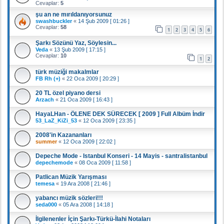
Cevaplar:
5
şu an ne mırıldanıyorsunuz
swashbuckler
«
14 Şub 2009 [ 01:26 ]
Cevaplar:
58
1
2
3
4
5
6
Şarkı Sözünü Yaz, Söylesin...
Veda
«
13 Şub 2009 [ 17:15 ]
Cevaplar:
10
1
2
türk müziği makalmlar
FB Rh (+)
«
22 Oca 2009 [ 20:29 ]
20 TL özel piyano dersi
Arzach
«
21 Oca 2009 [ 16:43 ]
HayaLHan - ÖLENE DEK SÜRECEK [ 2009 ] Full Albüm İndir
53_LaZ_KiZi_53
«
12 Oca 2009 [ 23:35 ]
2008'in Kazananları
summer
«
12 Oca 2009 [ 22:02 ]
Depeche Mode - Istanbul Konseri - 14 Mayis - santralistanbul
depechemode
«
08 Oca 2009 [ 11:58 ]
Patlican Müzik Yarışması
temesa
«
19 Ara 2008 [ 21:46 ]
yabancı müzik sözleri!!!
seda000
«
05 Ara 2008 [ 14:18 ]
İlgilenenler İçin Şarkı-Türkü-İlahi Notaları