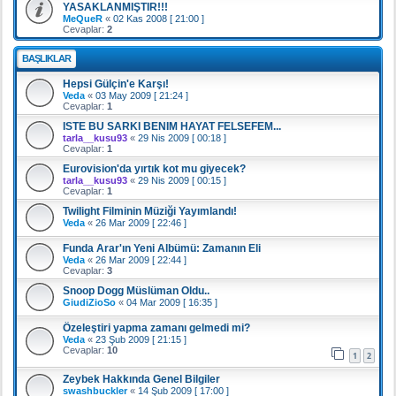
YASAKLANMIŞTIR!!!
MeQueR
«
02 Kas 2008 [ 21:00 ]
Cevaplar:
2
BAŞLIKLAR
Hepsi Gülçin'e Karşı!
Veda
«
03 May 2009 [ 21:24 ]
Cevaplar:
1
ISTE BU SARKI BENIM HAYAT FELSEFEM...
tarla__kusu93
«
29 Nis 2009 [ 00:18 ]
Cevaplar:
1
Eurovision'da yırtık kot mu giyecek?
tarla__kusu93
«
29 Nis 2009 [ 00:15 ]
Cevaplar:
1
Twilight Filminin Müziği Yayımlandı!
Veda
«
26 Mar 2009 [ 22:46 ]
Funda Arar'ın Yeni Albümü: Zamanın Eli
Veda
«
26 Mar 2009 [ 22:44 ]
Cevaplar:
3
Snoop Dogg Müslüman Oldu..
GiudiZioSo
«
04 Mar 2009 [ 16:35 ]
Özeleştiri yapma zamanı gelmedi mi?
Veda
«
23 Şub 2009 [ 21:15 ]
Cevaplar:
10
1
2
Zeybek Hakkında Genel Bilgiler
swashbuckler
«
14 Şub 2009 [ 17:00 ]