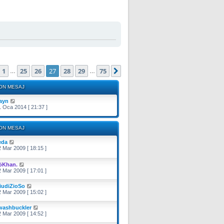
ayfa (Toplam
75
sayfa)
1
25
26
27
28
29
75
Önceki
Sonraki
…
…
ON MESAJ
rayn
 Oca 2014 [ 21:37 ]
ON MESAJ
eda
 Mar 2009 [ 18:15 ]
öKhan.
 Mar 2009 [ 17:01 ]
iudiZioSo
 Mar 2009 [ 15:02 ]
washbuckler
 Mar 2009 [ 14:52 ]