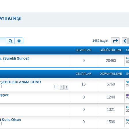
KAYIT/GİRİŞ!
Ara
Gelişmiş arama
27
. s
1482 başlık
CEVAPLAR
GÖRÜNTÜLEME
S
.. (Sürekli Güncel)
t
9
20463
01
CEVAPLAR
GÖRÜNTÜLEME
S
 ŞEHİTLERİ ANMA GÜNÜ
V
13
5760
22
 ]
1
2
ışıyor
g
0
1244
22
G
0
1321
22
 Kutlu Olsun
s
0
1506
22
 ]