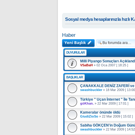
Sosyal medya hesaplarınızla hızlı 
Haber
Yeni Başlık
DUYURULAR
Milli Piyango Sonuçları Açıklandı
VSaBaH
»
02 Oca 2007 [ 18:25 ]
BAŞLIKLAR
ÇANAKKALE DENİZ ZAFERİ ve
swashbuckler
»
18 Mar 2009 [ 13:00
Türkiye " Uçan İnternet " İle Tan
göKhan.
»
22 Mar 2009 [ 17:01 ]
Kameralar önünde öldü
GiudiZioSo
»
22 Mar 2009 [ 15:02 ]
Sabiha GÖKÇEN'in Doğum Günü
swashbuckler
»
22 Mar 2009 [ 14:52