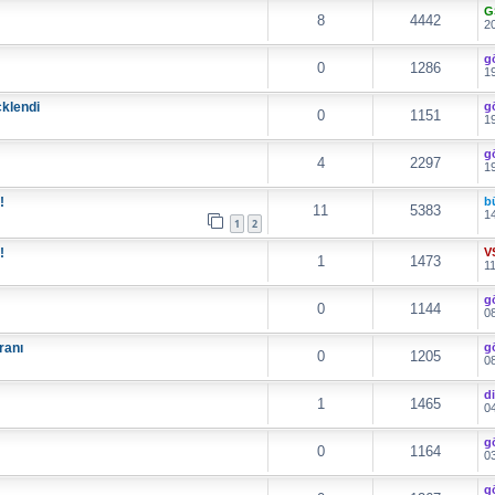
G
8
4442
20
g
0
1286
19
klendi
g
0
1151
19
g
4
2297
19
!
b
11
5383
14
1
2
!
V
1
1473
11
g
0
1144
08
ranı
g
0
1205
08
d
1
1465
04
g
0
1164
03
g