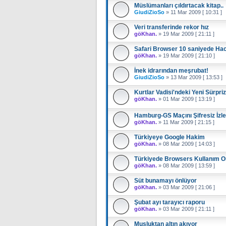
Müslümanları çıldırtacak kitap..
GiudiZioSo
»
11 Mar 2009 [ 10:31 ]
Veri transferinde rekor hız
göKhan.
»
19 Mar 2009 [ 21:11 ]
Safari Browser 10 saniyede Hac
göKhan.
»
19 Mar 2009 [ 21:10 ]
İnek idrarından meşrubat!
GiudiZioSo
»
13 Mar 2009 [ 13:53 ]
Kurtlar Vadisi'ndeki Yeni Sürpriz
göKhan.
»
01 Mar 2009 [ 13:19 ]
Hamburg-GS Maçını Şifresiz İzle
göKhan.
»
11 Mar 2009 [ 21:15 ]
Türkiyeye Google Hakim
göKhan.
»
08 Mar 2009 [ 14:03 ]
Türkiyede Browsers Kullanım O
göKhan.
»
08 Mar 2009 [ 13:59 ]
Süt bunamayı önlüyor
göKhan.
»
03 Mar 2009 [ 21:06 ]
Şubat ayı tarayıcı raporu
göKhan.
»
03 Mar 2009 [ 21:11 ]
Musluktan altın akıyor