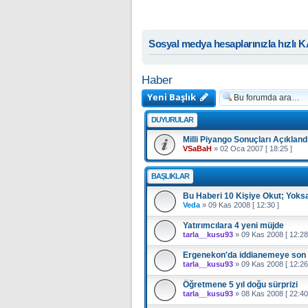
Sosyal medya hesaplarınızla hızlı 
Haber
Yeni Başlık
DUYURULAR
Milli Piyango Sonuçları Açıklandı
VSaBaH
»
02 Oca 2007 [ 18:25 ]
BAŞLIKLAR
Bu Haberi 10 Kişiye Okut; Yoksa
Veda
»
09 Kas 2008 [ 12:30 ]
Yatırımcılara 4 yeni müjde
tarla__kusu93
»
09 Kas 2008 [ 12:28
Ergenekon'da iddianemeye son
tarla__kusu93
»
09 Kas 2008 [ 12:26
Öğretmene 5 yıl doğu sürprizi
tarla__kusu93
»
08 Kas 2008 [ 22:40