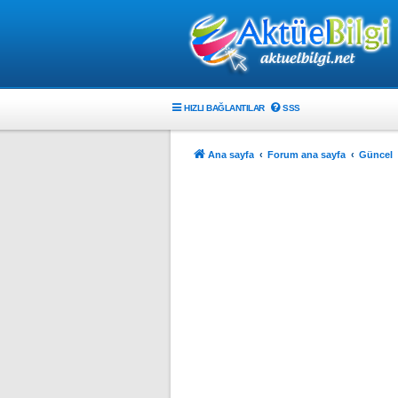
HIZLI BAĞLANTILAR
SSS
Ana sayfa
Forum ana sayfa
Güncel