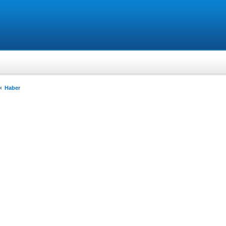
Haber