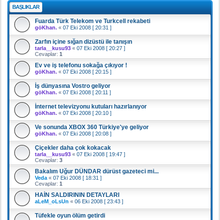
BAŞLIKLAR
Fuarda Türk Telekom ve Turkcell rekabeti
göKhan.
«
07 Eki 2008 [ 20:31 ]
Zarfın içine sığan dizüstü ile tanışın
tarla__kusu93
«
07 Eki 2008 [ 20:27 ]
Cevaplar:
1
Ev ve iş telefonu sokağa çıkıyor !
göKhan.
«
07 Eki 2008 [ 20:15 ]
İş dünyasına Vostro geliyor
göKhan.
«
07 Eki 2008 [ 20:11 ]
İnternet televizyonu kutuları hazırlanıyor
göKhan.
«
07 Eki 2008 [ 20:10 ]
Ve sonunda XBOX 360 Türkiye'ye geliyor
göKhan.
«
07 Eki 2008 [ 20:08 ]
Çiçekler daha çok kokacak
tarla__kusu93
«
07 Eki 2008 [ 19:47 ]
Cevaplar:
3
Bakalım Uğur DÜNDAR dürüst gazeteci mi...
Veda
«
07 Eki 2008 [ 18:31 ]
Cevaplar:
1
HAİN SALDIRININ DETAYLARI
aLeM_oLsUn
«
06 Eki 2008 [ 23:43 ]
Tüfekle oyun ölüm getirdi