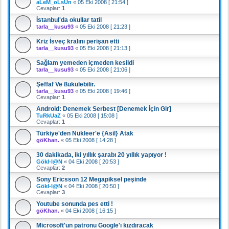
aLeM_oLsUn
«
05 Eki 2008 [ 21:54 ]
Cevaplar:
1
İstanbul'da okullar tatil
tarla__kusu93
«
05 Eki 2008 [ 21:23 ]
Kriz İsveç kralını perişan etti
tarla__kusu93
«
05 Eki 2008 [ 21:13 ]
Sağlam yemeden içmeden kesildi
tarla__kusu93
«
05 Eki 2008 [ 21:06 ]
Şeffaf Ve ßükülebilir.
tarla__kusu93
«
05 Eki 2008 [ 19:46 ]
Cevaplar:
1
Android: Denemek Serbest [Denemek İçin Gir]
TuRkUaZ
«
05 Eki 2008 [ 15:08 ]
Cevaplar:
1
Türkiye'den Nükleer'e {Asil} Atak
göKhan.
«
05 Eki 2008 [ 14:28 ]
30 dakikada, iki yıllık şarabı 20 yıllık yapıyor !
Gökl-l@N
«
04 Eki 2008 [ 20:53 ]
Cevaplar:
2
Sony Ericsson 12 Megapiksel peşinde
Gökl-l@N
«
04 Eki 2008 [ 20:50 ]
Cevaplar:
3
Youtube sonunda pes etti !
göKhan.
«
04 Eki 2008 [ 16:15 ]
Microsoft'un patronu Google'ı kızdıracak