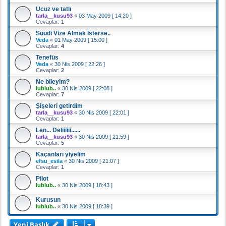
Ucuz ve tatlı
tarla__kusu93
«
03 May 2009 [ 14:20 ]
Cevaplar:
1
Suudi Vize Almak İsterse..
Veda
«
01 May 2009 [ 15:00 ]
Cevaplar:
4
Tenefüs
Veda
«
30 Nis 2009 [ 22:26 ]
Cevaplar:
2
Ne bileyim?
lublub..
«
30 Nis 2009 [ 22:08 ]
Cevaplar:
7
Şişeleri getirdim
tarla__kusu93
«
30 Nis 2009 [ 22:01 ]
Cevaplar:
1
Len... Deliiiiii......
tarla__kusu93
«
30 Nis 2009 [ 21:59 ]
Cevaplar:
5
Kaçanları yiyelim
efsu_esila
«
30 Nis 2009 [ 21:07 ]
Cevaplar:
1
Pilot
lublub..
«
30 Nis 2009 [ 18:43 ]
Kurusun
lublub..
«
30 Nis 2009 [ 18:39 ]
Yeni Başlık