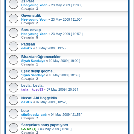
21 Pare
Hee-young Yoon
«
23 May 2009 [ 11:00 ]
Cevaplar:
3
Güvensizlik
Hee-young Yoon
«
23 May 2009 [ 11:00 ]
Cevaplar:
2
Soru cevap
Hee-young Yoon
«
23 May 2009 [ 10:57 ]
Cevaplar:
5
Padişah
e-PaCk
«
10 May 2009 [ 19:55 ]
Birazdan Öğrenecekler
Siyah Sandalye
«
10 May 2009 [ 19:00 ]
Cevaplar:
1
Eşek deyip geçme...
Siyah Sandalye
«
10 May 2009 [ 18:59 ]
Cevaplar:
2
Leyla.. Leyla..
tarla__kusu93
«
07 May 2009 [ 20:56 ]
Necati Abi Hoşgeldin
e-PaCk
«
07 May 2009 [ 18:52 ]
Loto
süpürgesiz_cadı
«
04 May 2009 [ 21:53 ]
Cevaplar:
7
Sarışınlara satış yapmıyorx
GS Rh (+)
«
03 May 2009 [ 15:01 ]
Cevaplar:
2