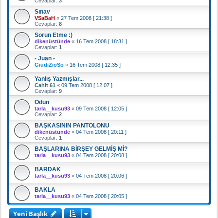
Cevaplar:
3
Sınav
VSaBaH
«
27 Tem 2008 [ 21:38 ]
Cevaplar:
8
Sorun Etme :)
dikenüstünde
«
16 Tem 2008 [ 18:31 ]
Cevaplar:
1
- Juan -
GiudiZioSo
«
16 Tem 2008 [ 12:35 ]
Yanlış Yazmışlar...
Cahit 61
«
09 Tem 2008 [ 12:07 ]
Cevaplar:
9
Odun
tarla__kusu93
«
09 Tem 2008 [ 12:05 ]
Cevaplar:
2
BAŞKASININ PANTOLONU
dikenüstünde
«
04 Tem 2008 [ 20:11 ]
Cevaplar:
1
BAŞLARINA BİRŞEY GELMİŞ Mİ?
tarla__kusu93
«
04 Tem 2008 [ 20:08 ]
BARDAK
tarla__kusu93
«
04 Tem 2008 [ 20:06 ]
BAKLA
tarla__kusu93
«
04 Tem 2008 [ 20:05 ]
Yeni Başlık