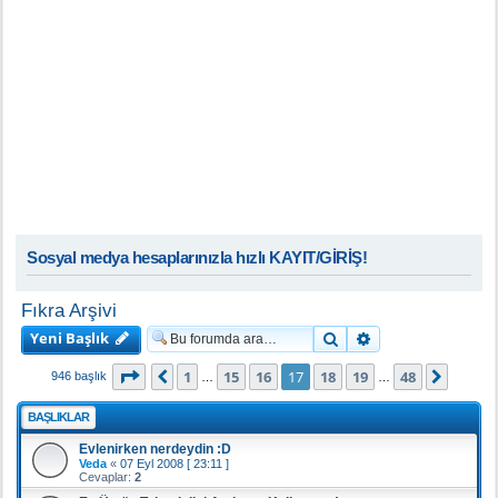
Sosyal medya hesaplarınızla hızlı KAYIT/GİRİŞ!
Fıkra Arşivi
Yeni Başlık
Ara
Gelişmiş arama
17
. sayfa (Toplam
48
sayfa)
1
15
16
17
18
19
48
Önceki
Sonra
946 başlık
…
…
BAŞLIKLAR
Evlenirken nerdeydin :D
Veda
«
07 Eyl 2008 [ 23:11 ]
Cevaplar:
2