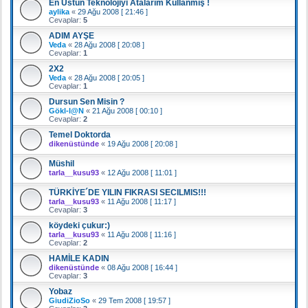
En Üstün Teknolojiyi Atalarım Kullanmış !
aylika
«
29 Ağu 2008 [ 21:46 ]
Cevaplar:
5
ADIM AYŞE
Veda
«
28 Ağu 2008 [ 20:08 ]
Cevaplar:
1
2X2
Veda
«
28 Ağu 2008 [ 20:05 ]
Cevaplar:
1
Dursun Sen Misin ?
Gökl-l@N
«
21 Ağu 2008 [ 00:10 ]
Cevaplar:
2
Temel Doktorda
dikenüstünde
«
19 Ağu 2008 [ 20:08 ]
Müshil
tarla__kusu93
«
12 Ağu 2008 [ 11:01 ]
TÜRKİYE´DE YILIN FIKRASI SECILMIS!!!
tarla__kusu93
«
11 Ağu 2008 [ 11:17 ]
Cevaplar:
3
köydeki çukur:)
tarla__kusu93
«
11 Ağu 2008 [ 11:16 ]
Cevaplar:
2
HAMİLE KADIN
dikenüstünde
«
08 Ağu 2008 [ 16:44 ]
Cevaplar:
3
Yobaz
GiudiZioSo
«
29 Tem 2008 [ 19:57 ]