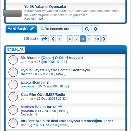
Yerli& Yabancı Oyuncular
Burada yerli ve yabancı oyuncuları daha yakından tanıyabilir, onlar
hakkında bilgilere ve haberlere ulaşabilirsiniz..
Başlıklar:
128
Yeni Başlık
Ara
Gelişmiş arama
8
. sayfa (Toplam
10
sayfa)
1
6
7
8
9
10
Önceki
Sonraki
195 başlık
…
BAŞLIKLAR
80. Akademi(Oscar) Ödülleri Adayları
summer
«
13 Şub 2008 [ 01:24 ]
Uygun Fiayata Tiyatro Eğitimi Kaçırmayın..
theater
«
03 Şub 2008 [ 14:47 ]
a.r.o.g !!(cmylmz)
prensess
«
25 Oca 2008 [ 18:59 ]
Kısa Film GÜLÜMSE/Smile
summer
«
19 Oca 2008 [ 12:43 ]
Mutlaka Bakın Harika!!!!!
göKhan.
«
14 Oca 2008 [ 19:02 ]
Cevaplar:
8
türk'lere özel türk filmi kolleksiyonu istemediğiniz kadar..
bab-i_giz
«
09 Oca 2008 [ 15:41 ]