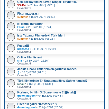
Çok acı kaybımız! Savaş Dinçel'i kaybettik.
VSaBaH
«
20 Ara 2007 [ 23:20 ]
Cevaplar:
1
Pixar macerası
summer
«
16 Ara 2007 [ 10:31 ]
Bi filmde burdannn
Farabi
«
28 Eki 2007 [ 13:24 ]
Cevaplar:
3
İşte Yabancı Filmlerdeki Türk İzleri
summer
«
11 Eki 2007 [ 06:16 ]
Pucca!!!
prensess
«
04 Eki 2007 [ 16:09 ]
Cevaplar:
3
Online Film listesi
sıfır
«
24 Eyl 2007 [ 22:16 ]
Cevaplar:
5
Jackie Chan Filmlerinin en görülesi sahnesi
:)
«
18 Eyl 2007 [ 01:01 ]
Cevaplar:
2
Türk filmlerinde En Unutamadığınız Sahne hangisi?
reha37
«
16 Eyl 2007 [ 13:31 ]
Cevaplar:
3
Korkunç bir film 3 [Scary movie 3] [[istek]]
drowningpool
«
04 Eyl 2007 [ 00:48 ]
Cevaplar:
4
Oscar'ın galibi "Köstebek" :)
drowningpool
«
25 Ağu 2007 [ 20:50 ]